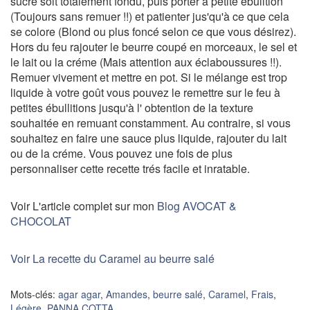
sucre soit totalement fondu, puis porter à petite ébulition
(Toujours sans remuer !!) et patienter jus'qu'à ce que cela
se colore (Blond ou plus foncé selon ce que vous désirez).
Hors du feu rajouter le beurre coupé en morceaux, le sel et
le lait ou la créme (Mais attention aux éclaboussures !!).
Remuer vivement et mettre en pot. Si le mélange est trop
liquide à votre goût vous pouvez le remettre sur le feu à
petites ébullitions jusqu'à l' obtention de la texture
souhaitée en remuant constamment. Au contraire, si vous
souhaitez en faire une sauce plus liquide, rajouter du lait
ou de la créme. Vous pouvez une fois de plus
personnaliser cette recette trés facile et inratable.
Voir L'article complet sur mon
Blog AVOCAT &
CHOCOLAT
Voir La recette du Caramel au beurre salé
Mots-clés:
agar agar
,
Amandes
,
beurre salé
,
Caramel
,
Frais
,
Légère
,
PANNA COTTA