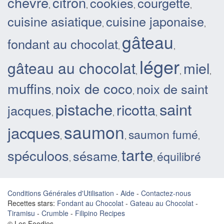
chèvre
citron
cookies
courgette
,
,
,
,
cuisine asiatique
cuisine japonaise
,
,
gâteau
fondant au chocolat
,
,
léger
gâteau au chocolat
miel
,
,
,
muffins
noix de coco
noix de saint
,
,
pistache
saint
ricotta
jacques
,
,
,
saumon
jacques
saumon fumé
,
,
,
tarte
spéculoos
sésame
équilibré
,
,
,
Conditions Générales d'Utilisation
-
Aide
-
Contactez-nous
Recettes stars:
Fondant au Chocolat
-
Gateau au Chocolat
-
Tiramisu
-
Crumble
-
Filipino Recipes
© Les Foodies