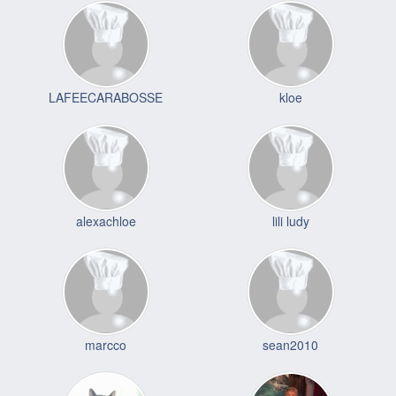
LAFEECARABOSSE
kloe
alexachloe
lili ludy
marcco
sean2010