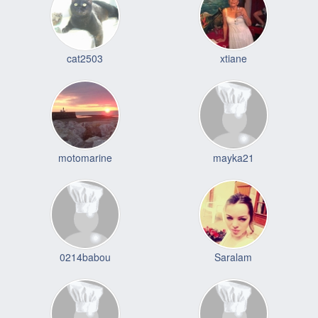
cat2503
xtiane
motomarine
mayka21
0214babou
Saralam