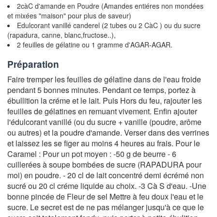
2càC d'amande en Poudre (Amandes entiéres non mondées
et mixées "maison" pour plus de saveur)
Edulcorant vanillé canderel (2 tubes ou 2 CàC ) ou du sucre
(rapadura, canne, blanc,fructose..),
2 feuilles de gélatine ou 1 gramme d'AGAR-AGAR.
Préparation
Faire tremper les feuilles de gélatine dans de l'eau froide
pendant 5 bonnes minutes. Pendant ce temps, portez à
ébullition la créme et le lait. Puis Hors du feu, rajouter les
feuilles de gélatines en remuant vivement. Enfin ajouter
l'édulcorant vanillé (ou du sucre + vanille (poudre, arôme
ou autres) et la poudre d'amande. Verser dans des verrines
et laissez les se figer au moins 4 heures au frais. Pour le
Caramel : Pour un pot moyen : -50 g de beurre - 6
cuillerées à soupe bombées de sucre (RAPADURA pour
moi) en poudre. - 20 cl de lait concentré demi écrémé non
sucré ou 20 cl créme liquide au choix. -3 Cà S d'eau. -Une
bonne pincée de Fleur de sel Mettre à feu doux l'eau et le
sucre. Le secret est de ne pas mélanger jusqu'à ce que le