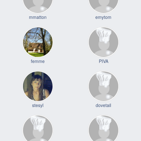
mmatton
emytom
femme
PIVA
stesyl
dovetail