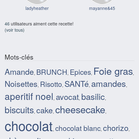
ladyheather
mayanne&45
46
utilisateurs aiment cette recette!
(voir tous)
Mots-clés
Foie gras
Amande
BRUNCH
Epices
,
,
,
,
amandes
Noisettes
SANTé
Risotto
,
,
,
,
aperitif noel
basilic
avocat
,
,
,
cheesecake
biscuits
cake
,
,
,
chocolat
chorizo
chocolat blanc
,
,
,