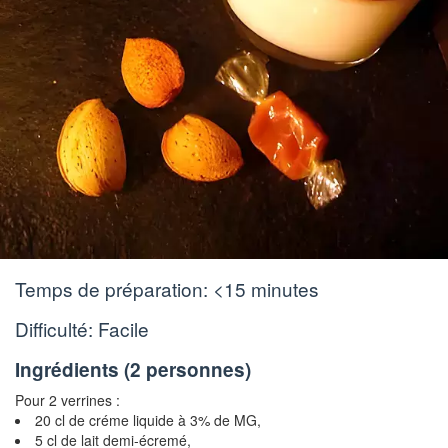
Temps de préparation:
<15 minutes
Difficulté: Facile
Ingrédients (
2 personnes
)
Pour 2 verrines :
20 cl de créme liquide à 3% de MG,
5 cl de lait demi-écremé,