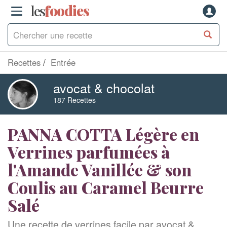
les
f
o
odies
Recettes
Entrée
avocat & chocolat
187 Recettes
PANNA COTTA Légère en
Verrines parfumées à
l'Amande Vanillée & son
Coulis au Caramel Beurre
Salé
Une recette de verrines facile par avocat &