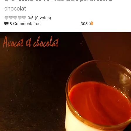
chocolat
0
/
5
(
0
votes)
8 Commentaires
303