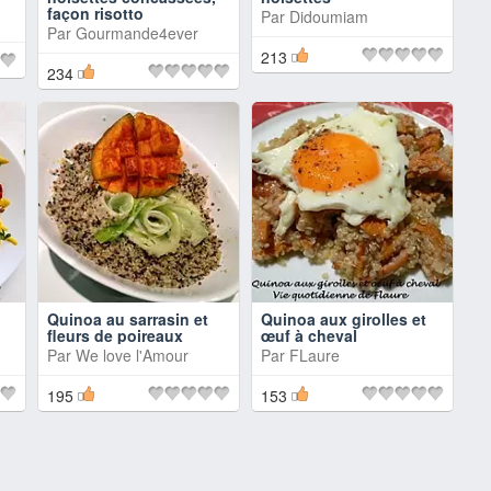
façon risotto
Par
Didoumiam
Par
Gourmande4ever
213
234
Quinoa au sarrasin et
Quinoa aux girolles et
fleurs de poireaux
œuf à cheval
Par
We love l'Amour
Par
FLaure
195
153