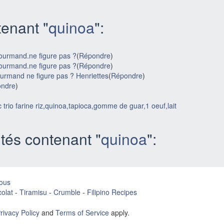
enant "
quinoa
":
ourmand.ne figure pas ?
(
Répondre
)
ourmand.ne figure pas ?
(
Répondre
)
urmand ne figure pas ? Henriettes
(
Répondre
)
ndre
)
c trio farine riz,quinoa,tapioca,gomme de guar,1 oeuf,lait
tés contenant "
quinoa
":
ous
olat
-
Tiramisu
-
Crumble
-
Filipino Recipes
rivacy Policy
and
Terms of Service
apply.