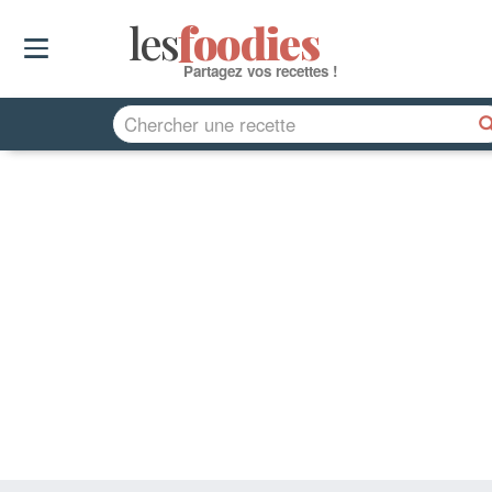
les
f
o
odies
Partagez vos recettes !