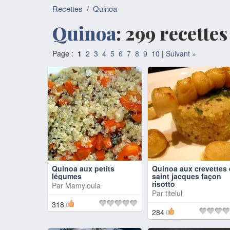
Recettes
/
Quinoa
Quinoa
: 299 recette
Page :
1
2
3
4
5
6
7
8
9
10
|
Suivant »
Quinoa aux petits
Quinoa aux crevettes 
légumes
saint jacques façon
risotto
Par
Mamyloula
Par
titelul
318
284