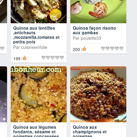
s
Quinoa aux lentilles
Quinoa façon risotto
,artichauts
aux gambas
,mozzarella,tomates et
Par
poulette33
petits pois
Par
cuisineenfolie
200
199
Quinoa aux légumes
Quinoa aux
fondants, sésame et
champignons et
noisettes concassées,
noisettes