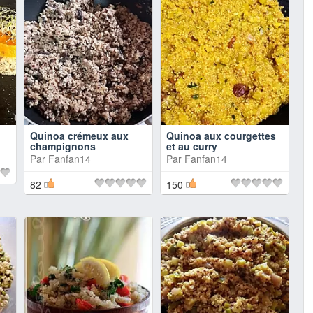
Quinoa crémeux aux
Quinoa aux courgettes
champignons
et au curry
Par
Fanfan14
Par
Fanfan14
82
150