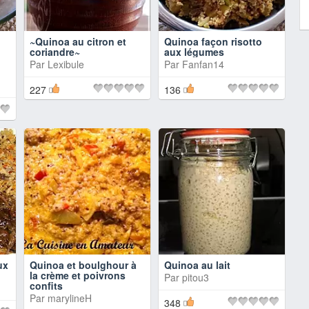
~Quinoa au citron et
Quinoa façon risotto
coriandre~
aux légumes
Par
Lexibule
Par
Fanfan14
227
136
ux
Quinoa et boulghour à
Quinoa au lait
la crème et poivrons
Par
pitou3
confits
Par
marylineH
348