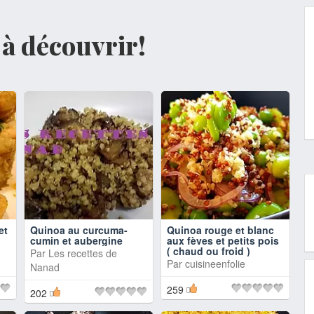
s à découvrir!
et
Quinoa au curcuma-
Quinoa rouge et blanc
cumin et aubergine
aux fèves et petits pois
( chaud ou froid )
Par
Les recettes de
Par
cuisineenfolie
Nanad
259
202