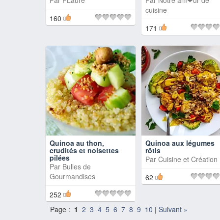
Par
FLaure
Par
Notre am❤ur de
cuisine
160
171
Quinoa au thon,
Quinoa aux légumes
crudités et noisettes
rôtis
pilées
Par
Cuisine et Création
Par
Bulles de
Gourmandises
62
252
Page :
1
2
3
4
5
6
7
8
9
10
|
Suivant »