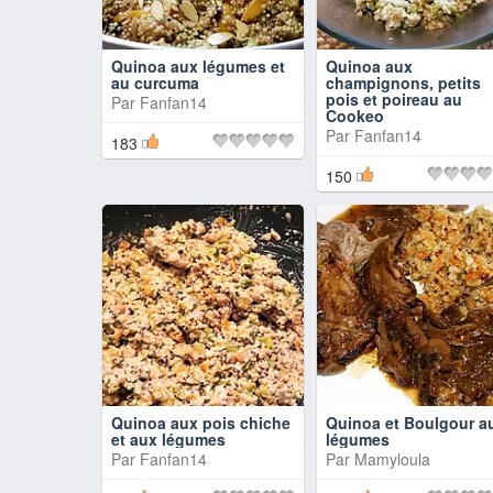
Quinoa aux légumes et
Quinoa aux
au curcuma
champignons, petits
pois et poireau au
Par
Fanfan14
Cookeo
Par
Fanfan14
183
150
Quinoa aux pois chiche
Quinoa et Boulgour a
et aux légumes
légumes
Par
Fanfan14
Par
Mamyloula