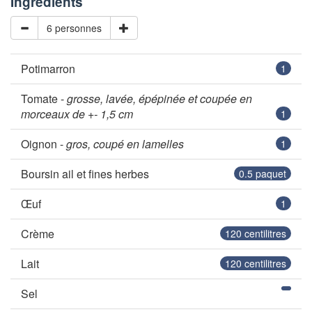
Ingrédients
6 personnes
Potimarron
1
Tomate -
grosse, lavée, épépinée et coupée en
morceaux de +- 1,5 cm
1
Oignon -
gros, coupé en lamelles
1
Boursin ail et fines herbes
0.5
paquet
Œuf
1
Crème
120
centilitres
Lait
120
centilitres
Sel