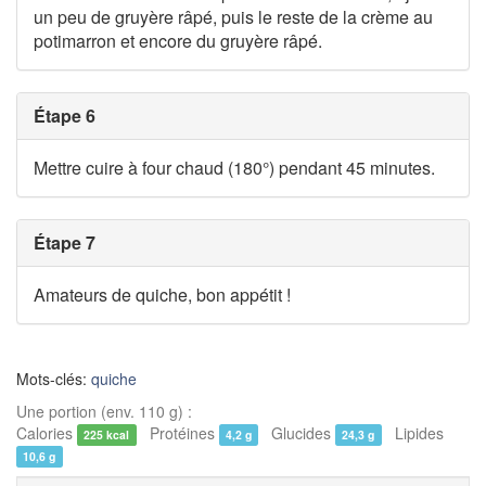
un peu de gruyère râpé, puis le reste de la crème au
potimarron et encore du gruyère râpé.
Étape 6
Mettre cuire à four chaud (180°) pendant 45 minutes.
Étape 7
Amateurs de quiche, bon appétit !
Mots-clés:
quiche
Une portion (env. 110 g) :
Calories
Protéines
Glucides
Lipides
225 kcal
4,2 g
24,3 g
10,6 g