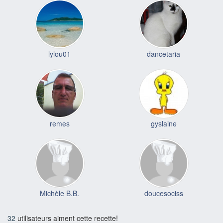
lylou01
dancetaria
remes
gyslaine
Michèle B.B.
doucesociss
32
utilisateurs aiment cette recette!