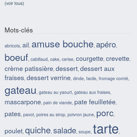
(voir tous)
Mots-clés
amuse bouche
apéro
ail
abricots
,
,
,
,
boeuf
courgette
crevette
,
cabillaud
,
cake
,
cerise
,
,
,
crème patissière
dessert
dessert aux
,
,
fraises
dessert verrine
,
,
dinde
,
facile
,
fromage comté
,
gateau
,
gateau au yaourt
,
gateau aux fraises
,
mascarpone
pate feuilletée
,
pain de viande
,
,
porc
pates
,
pavot
,
poires au sirop
,
poivron jaune
,
,
tarte
quiche
salade
poulet
,
,
,
soupe
,
,