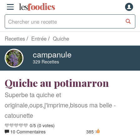
les
f
o
odies
Recettes
Entrée
Quiche
campanule
329 Recettes
Quiche au potimarron
Superbe ta quiche et
originale,oups,j'imprime,bisous ma belle -
catounette
0
/
5
(
0
votes)
10 Commentaires
385