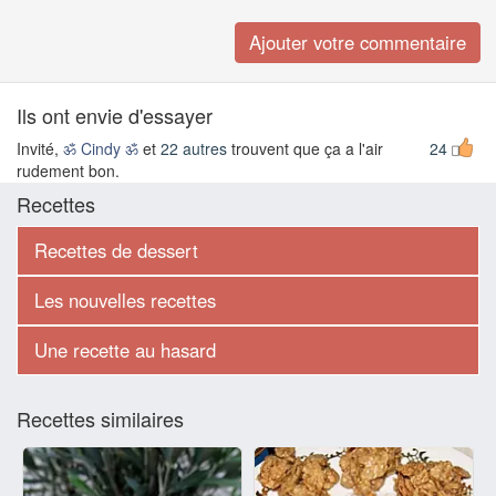
Ils ont envie d'essayer
Invité,
ॐ Cindy ॐ
et
22 autres
trouvent que ça a l'air
24
rudement bon.
Recettes
Recettes de dessert
Les nouvelles recettes
Une recette au hasard
Recettes similaires