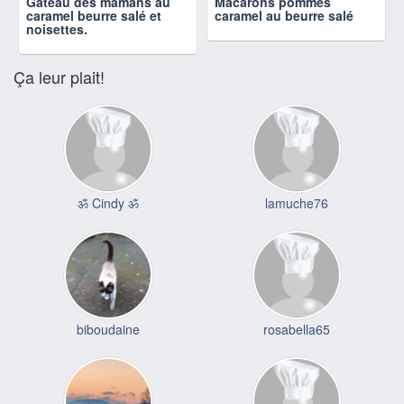
Gâteau des mamans au
Macarons pommes
caramel beurre salé et
caramel au beurre salé
noisettes.
Ça leur plait!
ॐ Cindy ॐ
lamuche76
biboudaine
rosabella65