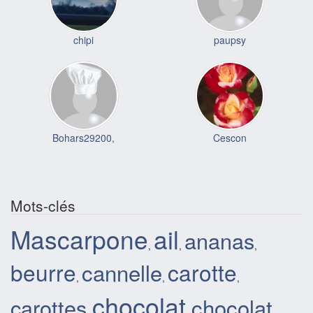
chipi
paupsy
Bohars29200,
Cescon
Mots-clés
Mascarpone
ail
ananas
,
,
,
beurre
cannelle
carotte
,
,
,
chocolat
chocolat
carottes
,
,