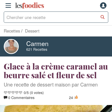
les
f
o
odies
Recettes
Dessert
Carmen
621 Recettes
Glace à la crème caramel au
beurre salé et fleur de sel
Une recette de dessert maison par Carmen
0
/
5
(
0
votes)
0 Commentaires
24