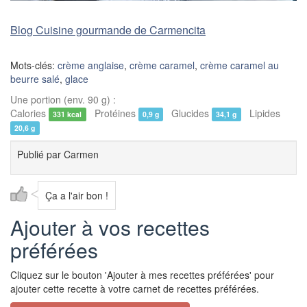
Blog Cuisine gourmande de Carmencita
Mots-clés:
crème anglaise
,
crème caramel
,
crème caramel au
beurre salé
,
glace
Une portion (env. 90 g) :
Calories
Protéines
Glucides
Lipides
331 kcal
0,9 g
34,1 g
20,6 g
Publié par
Carmen
Ça a l'air bon !
Ajouter à vos recettes
préférées
Cliquez sur le bouton 'Ajouter à mes recettes préférées' pour
ajouter cette recette à votre carnet de recettes préférées.