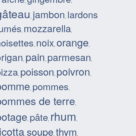
,
,
gâteau
jambon
lardons
,
,
mozzarella
fumés
,
,
orange
noix
oisettes
,
,
,
pain
parmesan
origan
,
,
,
poivron
poisson
pizza
,
,
,
pomme
pommes
,
,
pommes de terre
,
rhum
potage
pâte
,
,
,
icotta
soupe
thym
,
,
,