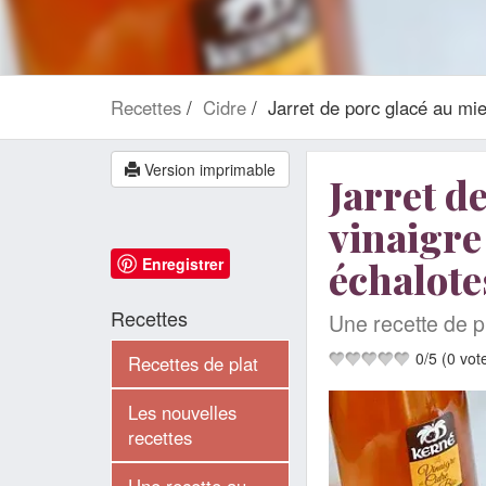
Recettes
Cidre
Jarret de porc glacé au mie
Version imprimable
Jarret d
vinaigre
Enregistrer
échalote
Recettes
Une recette de p
0
/
5
(
0
vot
Recettes de plat
Les nouvelles
recettes