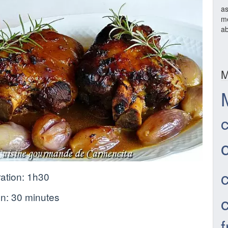
as
mé
ab
M
ation:
1h30
on:
30 minutes
f