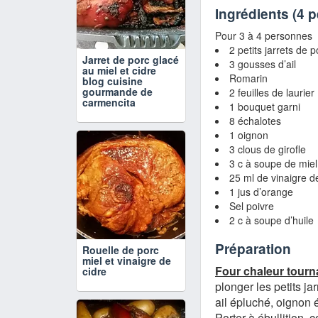
Ingrédients (
4 
Pour 3 à 4 personnes
2 petits jarrets de p
Jarret de porc glacé
3 gousses d’ail
au miel et cidre
Romarin
blog cuisine
gourmande de
2 feuilles de laurier
carmencita
1 bouquet garni
8 échalotes
1 oignon
3 clous de girofle
3 c à soupe de miel
25 ml de vinaigre d
1 jus d’orange
Sel poivre
2 c à soupe d’huile
Préparation
Rouelle de porc
miel et vinaigre de
Four chaleur tourna
cidre
plonger les petits ja
ail épluché, oignon é
Porter à ébullition, c