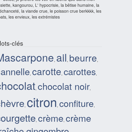
siette, kangourou, L' hypocrisie, la bêtise humaine, la
chanceté, la viande crue, le poisson crue berkkkk, les
ats, les envieux, les extrémistes
ots-clés
Mascarpone
ail
beurre
,
,
,
cannelle
carotte
carottes
,
,
,
chocolat
chocolat noir
,
,
citron
chèvre
confiture
,
,
,
courgette
crème
crème
,
,
raîche
gingembre