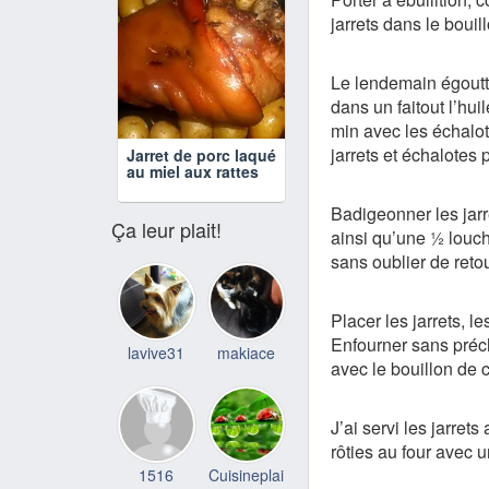
jarrets dans le boui
Le lendemain égoutter
dans un faitout l’huil
min avec les échalot
jarrets et échalotes 
Jarret de porc laqué
au miel aux rattes
Badigeonner les jarre
Ça leur plait!
ainsi qu’une ½ louch
sans oublier de retou
Placer les jarrets, l
Enfourner sans préch
lavive31
makiace
avec le bouillon de 
J’ai servi les jarret
rôties au four avec u
1516
Cuisineplai