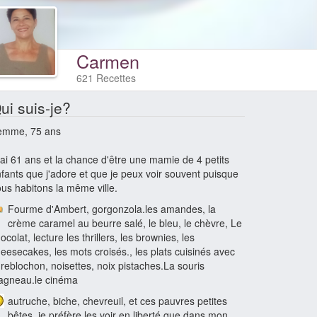
Carmen
621 Recettes
ui suis-je?
emme, 75 ans
 ai 61 ans et la chance d'être une mamie de 4 petits
fants que j'adore et que je peux voir souvent puisque
us habitons la même ville.
Fourme d'Ambert, gorgonzola.les amandes, la
crème caramel au beurre salé, le bleu, le chèvre, Le
ocolat, lecture les thrillers, les brownies, les
eesecakes, les mots croisés., les plats cuisinés avec
 reblochon, noisettes, noix pistaches.La souris
agneau.le cinéma
autruche, biche, chevreuil, et ces pauvres petites
bêtes, je préfère les voir en liberté que dans mon