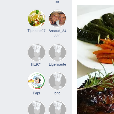
sir
Tiphaine07
Arnaud_84
330
lilix971
Ligernaute
Papi
bric