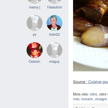
mamy j
10sautron
yo
train22
Cescon
maguy
Source :
Cuisine go
Mots-clés:
cidre
, cidre
miel
,
romarin
,
vinaigre