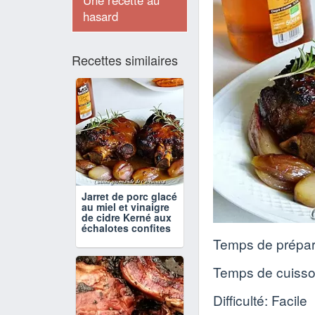
Une recette au
hasard
Recettes similaires
Jarret de porc glacé
au miel et vinaigre
de cidre Kerné aux
échalotes confites
Temps de prépar
Temps de cuiss
Difficulté: Facile