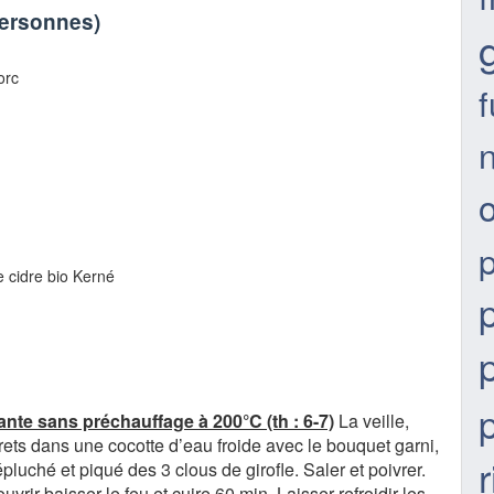
personnes
)
orc
n
e cidre bio Kerné
nte sans préchauffage à 200°C (th : 6-7)
La veille,
rrets dans une cocotte d’eau froide avec le bouquet garni,
r
pluché et piqué des 3 clous de girofle. Saler et poivrer.
ouvrir baisser le feu et cuire 60 min. Laisser refroidir les