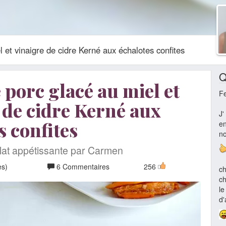
l et vinaigre de cidre Kerné aux échalotes confites
Q
e porc glacé au miel et
F
 de cidre Kerné aux
J'
s confites
en
no
lat appétissante par Carmen
es)
6 Commentaires
256
ch
ch
le
d'