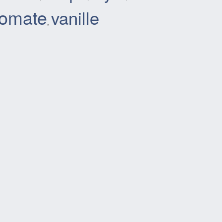
tomate
vanille
,