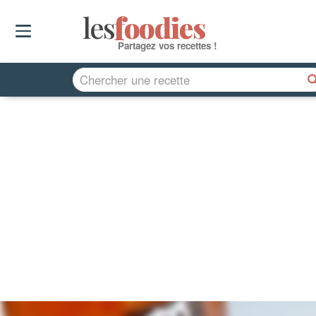
les
f
o
odies
Partagez vos recettes !