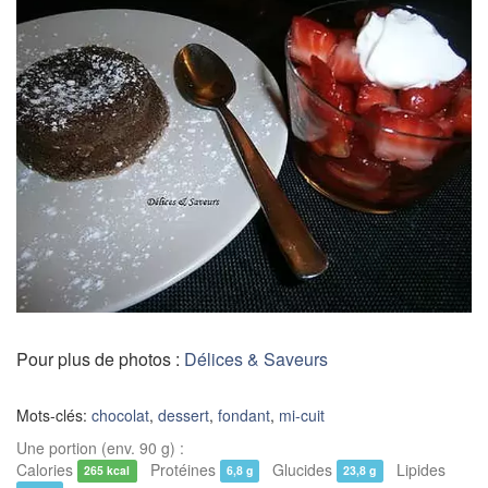
Pour plus de photos :
Délices & Saveurs
Mots-clés:
chocolat
,
dessert
,
fondant
,
mi-cuit
Une portion (env. 90 g) :
Calories
Protéines
Glucides
Lipides
265 kcal
6,8 g
23,8 g