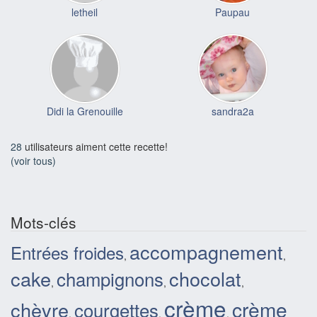
letheil
Paupau
Didi la Grenouille
sandra2a
28
utilisateurs aiment cette recette!
(voir tous)
Mots-clés
accompagnement
Entrées froides
,
,
cake
chocolat
champignons
,
,
,
crème
crème
chèvre
courgettes
,
,
,