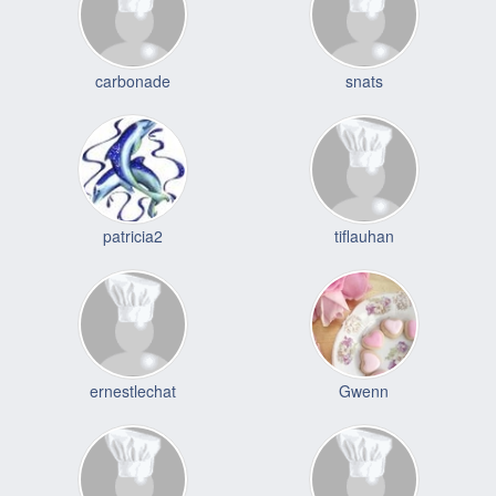
carbonade
snats
patricia2
tiflauhan
ernestlechat
Gwenn