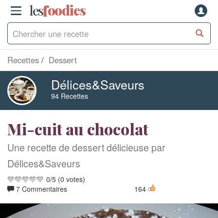
les
f
o
odies
Recettes
Dessert
Délices&Saveurs
94 Recettes
Mi-cuit au chocolat
Une recette de dessert délicieuse par
Délices&Saveurs
0
/
5
(
0
votes)
7 Commentaires
164