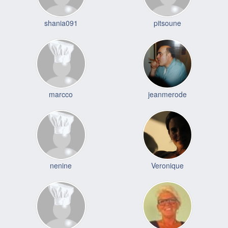
shania091
pitsoune
marcco
jeanmerode
nenine
Veronique