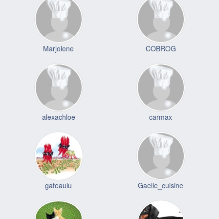
Marjolene
COBROG
alexachloe
carmax
gateaulu
Gaelle_cuisine