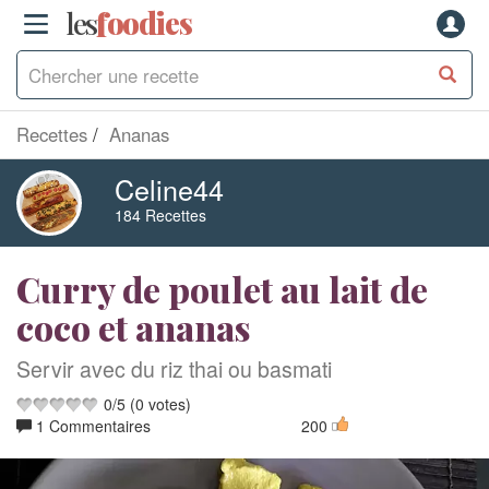
les
f
o
odies
Recettes
Ananas
Celine44
184 Recettes
Curry de poulet au lait de
coco et ananas
Servir avec du riz thai ou basmati
0
/
5
(
0
votes)
1 Commentaires
200