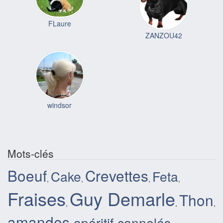
FLaure
ZANZOU42
windsor
Mots-clés
Boeuf
Crevettes
Cake
Feta
,
,
,
,
Fraises
Guy Demarle
Thon
,
,
,
amandes
apéritif
cannelés