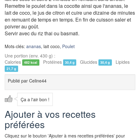
Remettre le poulet dans la cocotte ainsi que l'ananas, le
lait de coco, le jus de citron et cuire une dizaine de minutes
en remuant de temps en temps. En fin de cuisson saler et
poivrer au goût.
Servir avec du riz thai ou basmati.
Mots-clés:
ananas
, lait coco,
Poulet
Une portion (env. 430 g) :
Calories
Protéines
Glucides
Lipides
482 kcal
30,4 g
30,4 g
21,7 g
Publié par
Celine44
Ça a l'air bon !
Ajouter à vos recettes
préférées
Cliquez sur le bouton 'Ajouter à mes recettes préférées' pour