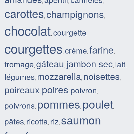
,
,
,
carottes
champignons
,
,
chocolat
courgette
,
,
courgettes
farine
crème
,
,
,
gâteau
jambon sec
fromage
lait
,
,
,
,
mozzarella
noisettes
légumes
,
,
,
poires
poireaux
poivron
,
,
,
pommes
poulet
poivrons
,
,
,
saumon
pâtes
ricotta
riz
,
,
,