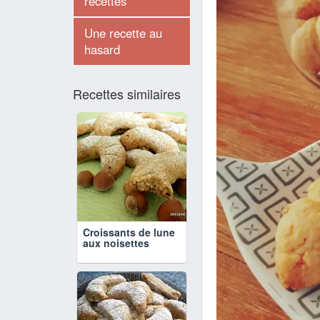
recettes
Une recette au
hasard
Recettes similaires
Croissants de lune
aux noisettes