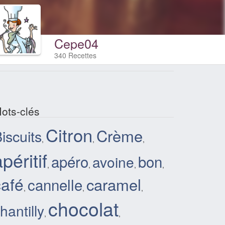
Cepe04
340 Recettes
ots-clés
Citron
Crème
iscuits
,
,
,
péritif
apéro
bon
avoine
,
,
,
,
café
caramel
cannelle
,
,
,
chocolat
hantilly
,
,