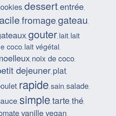
dessert
entrée
cookies
,
,
,
facile
gateau
fromage
,
,
,
gouter
gateaux
lait
lait
,
,
,
de coco
lait végétal
,
,
moelleux
noix de coco
,
,
petit dejeuner
plat
,
,
rapide
oulet
salade
sain
,
,
,
,
simple
tarte
thé
sauce
,
,
,
,
vanille
tomate
vegan
,
,
,