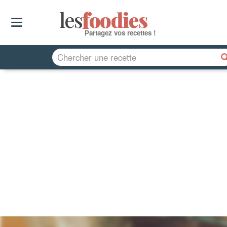
les
f
o
odies
Partagez vos recettes !