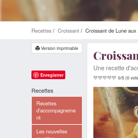
Recettes
Croissant
Croissant de Lune aux 
Version imprimable
Croissan
Une recette d'a
Enregistrer
0
/
5
(
0
vot
Recettes
Recettes
d'accompagneme
nt
Les nouvelles