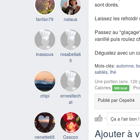
sont dorés.
Laissez les refroidir 
fanfan79
nalaua
Passez au "glaçage" 
vanillé puis roulez
Dégustez avec un caf
inassous
rosabella6
5
Mots-clés:
automne
,
b
sablés
,
thé
Une portion (env. 120 g
Calories
Prot
588 kcal
chipi
ernestlech
Publié par
Cepe04
at
Ça a l'air bon !
Ajouter à 
nenette65
Cescon