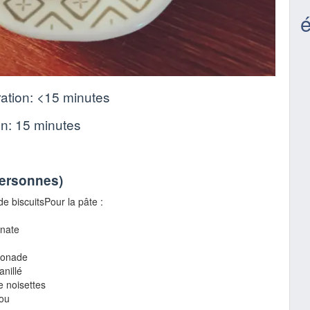
ation:
<15 minutes
on:
15 minutes
personnes
)
e biscuitsPour la pâte :
onate
sonade
anillé
e noisettes
mou