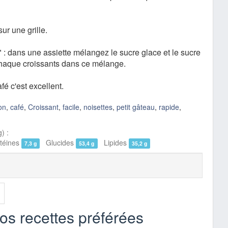
sur une grille.
: dans une assiette mélangez le sucre glace et le sucre
 chaque croissants dans ce mélange.
é c'est excellent.
on
,
café
,
Croissant
,
facile
,
noisettes
,
petit gâteau
,
rapide
,
) :
éines
Glucides
Lipides
7,3 g
53,4 g
35,2 g
vos recettes préférées