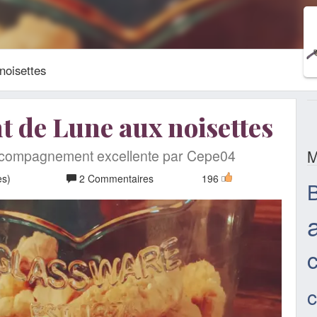
noisettes
t de Lune aux noisettes
ccompagnement excellente par Cepe04
M
es)
2 Commentaires
196
B
a
c