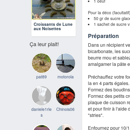
1 oeuf
Pour la déco (facultatif)
50 gr de sucre glac
1 sachet de sucre v
Croissants de Lune
aux Noisettes
Préparation
Ça leur plait!
Dans un récipient ver
bicarbonate, les suc
beurre mou et sablez
amalgamer la pâte e
Préchauffez votre fou
pat89
motorola
la en 4 parts égales.
Formez des boudins 
Formez des petits cr
plaque de cuisson re
et pour finir à l'aid
daniele1rle
Chinois06
"stries".
s
Enfournez pour 10/15