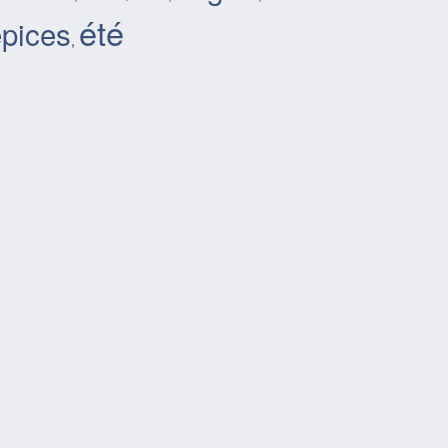
été
épices
,