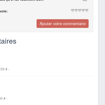
 vote:
aires
:53
#
-
50
#
-