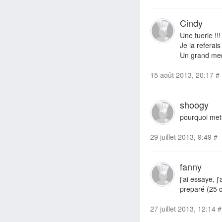
Cindy
Une tuerie !!
Je la referais
Un grand merc
15 août 2013, 20:17
#
shoogy
pourquoi met
29 juillet 2013, 9:49
#
-
fanny
j'ai essaye, j
preparé (25 c
27 juillet 2013, 12:14
#