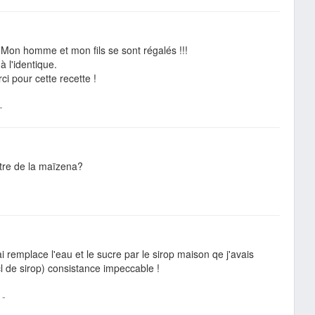
! Mon homme et mon fils se sont régalés !!!
 à l'identique.
i pour cette recette !
-
tre de la maïzena?
'ai remplace l'eau et le sucre par le sirop maison qe j'avais
l de sirop) consistance impeccable !
-