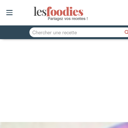
les
f
o
odies
Partagez vos recettes !