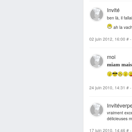
Invité
ben là, il fall
ah la vach
02 juin 2012, 16:00
#
-
moi
miam mais 
24 juin 2010, 14:31
#
-
Invitéverp
vraiment exce
délicieuses m
17 juin 2010, 14:46
#
-