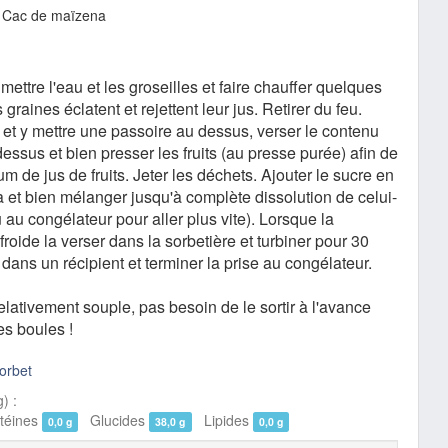
1 Cac de maïzena
ettre l'eau et les groseilles et faire chauffer quelques
graines éclatent et rejettent leur jus. Retirer du feu.
 et y mettre une passoire au dessus, verser le contenu
essus et bien presser les fruits (au presse purée) afin de
 de jus de fruits. Jeter les déchets. Ajouter le sucre en
 et bien mélanger jusqu'à complète dissolution de celui-
ou au congélateur pour aller plus vite). Lorsque la
froide la verser dans la sorbetière et turbiner pour 30
dans un récipient et terminer la prise au congélateur.
elativement souple, pas besoin de le sortir à l'avance
es boules !
orbet
) :
éines
Glucides
Lipides
0,0 g
38,0 g
0,0 g