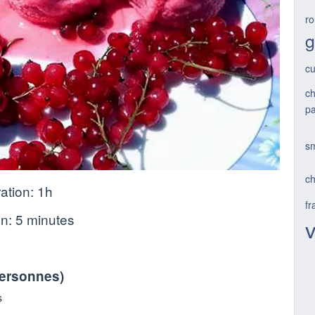
r
g
cu
ch
p
s
ch
ation:
1h
fr
on:
5 minutes
v
personnes
)
s