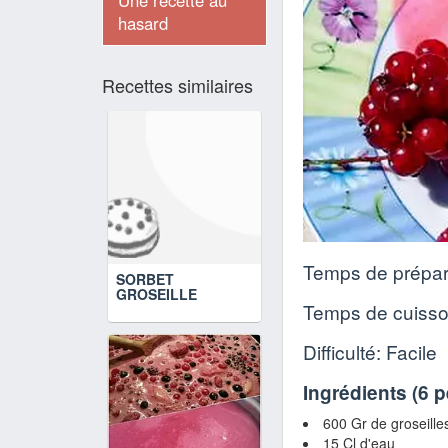
Une recette au
hasard
Recettes similaires
Temps de prépar
SORBET
GROSEILLE
Temps de cuiss
Difficulté: Facile
Ingrédients (
6 
600 Gr de groseille
15 Cl d'eau