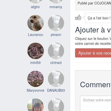
Publié par
COJOCA
afgtm
mmamy
Ça a l'air bon !
Ajouter à 
Lauranou
pinson
Cliquez sur le bouton '
votre carnet de recette
mini59
cintract
Comment
Maryvonne
DANAUB93