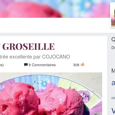
Q
 GROSEILLE
Di
ntrée excellente par COJOCANO
es)
8 Commentaires
308
M
c