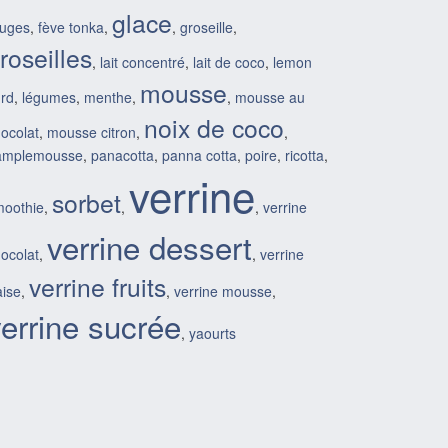
glace
ouges
,
fève tonka
,
,
groseille
,
roseilles
,
lait concentré
,
lait de coco
,
lemon
mousse
rd
,
légumes
,
menthe
,
,
mousse au
noix de coco
ocolat
,
mousse citron
,
,
amplemousse
,
panacotta
,
panna cotta
,
poire
,
ricotta
,
verrine
sorbet
moothie
,
,
,
verrine
verrine dessert
ocolat
,
,
verrine
verrine fruits
aise
,
,
verrine mousse
,
errine sucrée
,
yaourts