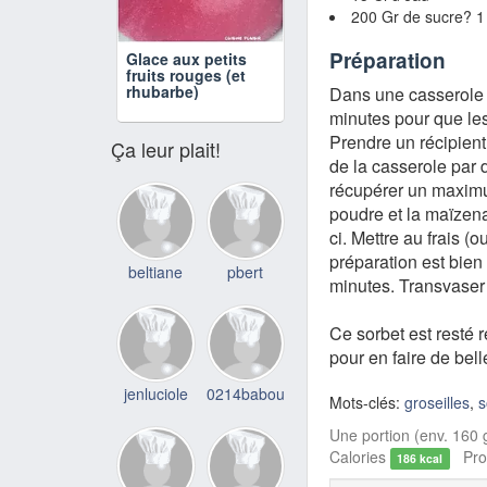
200 Gr de sucre? 
Préparation
Glace aux petits
fruits rouges (et
rhubarbe)
Dans une casserole m
minutes pour que les 
Prendre un récipient
Ça leur plait!
de la casserole par d
récupérer un maximum
poudre et la maïzena
ci. Mettre au frais (
préparation est bien 
beltiane
pbert
minutes. Transvaser 
Ce sorbet est resté r
pour en faire de bell
jenluciole
0214babou
Mots-clés:
groseilles
,
s
Une portion (env. 160 g
Calories
Prot
186 kcal