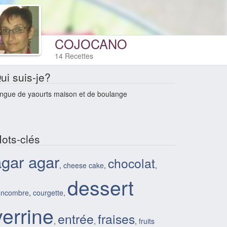
COJOCANO
14 Recettes
ui suis-je?
ngue de yaourts maison et de boulange
ots-clés
agar agar
chocolat
,
cheese cake
,
,
dessert
oncombre
,
courgette
,
verrine
entrée
fraises
,
,
,
fruits