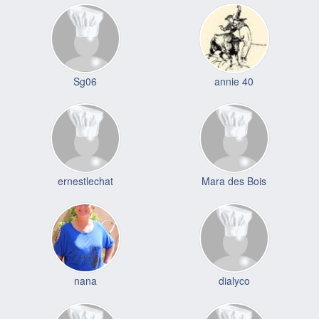
Sg06
annie 40
ernestlechat
Mara des Bois
nana
dialyco