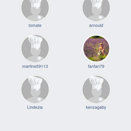
tomate
arnould
martine59113
fanfan79
Lindezia
kenzagaby