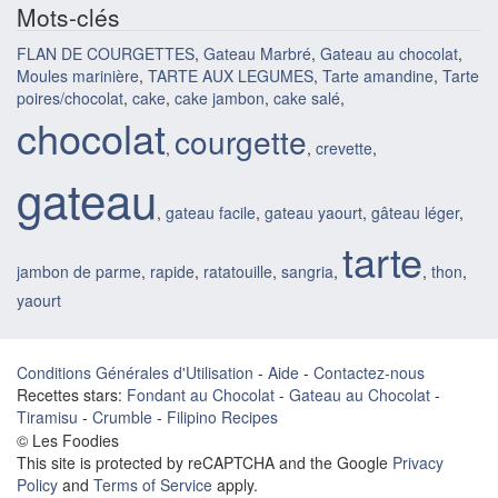
Mots-clés
FLAN DE COURGETTES
,
Gateau Marbré
,
Gateau au chocolat
,
Moules marinière
,
TARTE AUX LEGUMES
,
Tarte amandine
,
Tarte
poires/chocolat
,
cake
,
cake jambon
,
cake salé
,
chocolat
courgette
,
,
crevette
,
gateau
,
gateau facile
,
gateau yaourt
,
gâteau léger
,
tarte
jambon de parme
,
rapide
,
ratatouille
,
sangria
,
,
thon
,
yaourt
Conditions Générales d'Utilisation
-
Aide
-
Contactez-nous
Recettes stars:
Fondant au Chocolat
-
Gateau au Chocolat
-
Tiramisu
-
Crumble
-
Filipino Recipes
© Les Foodies
This site is protected by reCAPTCHA and the Google
Privacy
Policy
and
Terms of Service
apply.