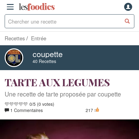
les
f
o
odies
Recettes
Entrée
coupette
40 Recettes
TARTE AUX LEGUMES
Une recette de tarte proposée par coupette
0
/
5
(
0
votes)
1 Commentaires
217