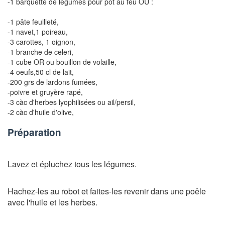
-1 barquette de legumes
pour pot au feu OU :
-1 pâte feuilleté
,
-1 navet
,
1 poireau
,
-3 carottes
,
1 oignon
,
-1 branche de celeri
,
-1 cube OR ou bouillon de volaille
,
-4 oeufs
,
50 cl de lait
,
-200 grs de lardons fumées
,
-poivre et gruyère rapé
,
-3 càc d'herbes lyophilisées ou ail/persil
,
-2 càc d'huile d'olive
,
Préparation
Lavez et épluchez tous les légumes.
Hachez-les au robot et faites-les revenir dans une poêle
avec l'huile et les herbes.