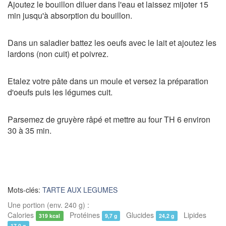
Ajoutez le bouillon diluer dans l'eau et laissez mijoter 15
min jusqu'à absorption du bouillon.
Dans un saladier battez les oeufs avec le lait et ajoutez les
lardons (non cuit) et poivrez.
Etalez votre pâte dans un moule et versez la préparation
d'oeufs puis les légumes cuit.
Parsemez de gruyère râpé et mettre au four TH 6 environ
30 à 35 min.
Mots-clés:
TARTE AUX LEGUMES
Une portion (env. 240 g) :
Calories
Protéines
Glucides
Lipides
319 kcal
9,7 g
24,2 g
17,0 g