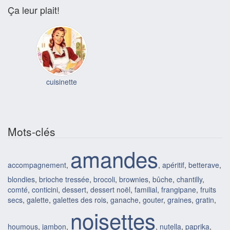
Ça leur plait!
cuisinette
Mots-clés
amandes
accompagnement
,
,
apéritif
,
betterave
,
blondies
,
brioche tressée
,
brocoli
,
brownies
,
bûche
,
chantilly
,
comté
,
conticini
,
dessert
,
dessert noël
,
familial
,
frangipane
,
fruits
secs
,
galette
,
galettes des rois
,
ganache
,
gouter
,
graines
,
gratin
,
noisettes
houmous
,
jambon
,
,
nutella
,
paprika
,