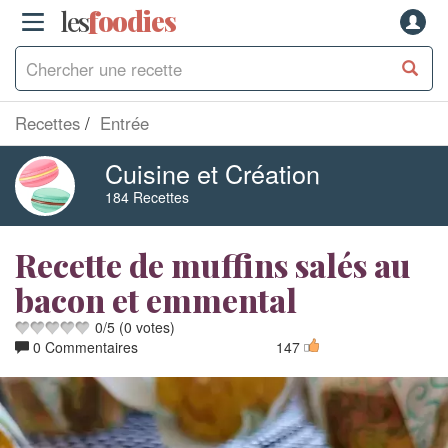
les
f
o
odies
Recettes
Entrée
Cuisine et Création
184 Recettes
Recette de muffins salés au
bacon et emmental
0
/
5
(
0
votes)
0 Commentaires
147