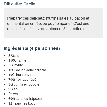
Difficulté: Facile
Préparer ces délicieux muffins salés au bacon et
emmental en entrée, ou pour emporter. C'est une
recette facile fait avec seulement 8 ingrédients.
Ingrédients (
4 personnes
)
3 Œufs
150G farine
5G levure
12Cl de lait demi écrémé
10Cl huile olive
70G fromage râpé
3G cumin en poudre
3G sel
Poivre
60G carottes (râpées)
12 Tranches bacon