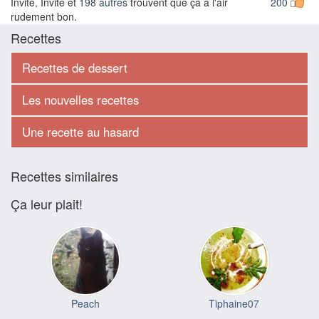
Invité, Invité et
198 autres
trouvent que ça a l'air
200
rudement bon.
Recettes
Recettes de dessert
Les nouvelles recettes
Une recette au hasard
Recettes similaires
Ça leur plait!
Peach
Tiphaine07