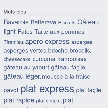
Mots-clés
Bavarois
Gâteau
Betterave
Biscuits
,
,
,
light
Pates
Tarte aux pommes
,
,
,
apero express
Tiramisu
asperges
,
,
,
asperges vertes
brioche
brocolis
,
,
,
curcuma
framboises
cheesecake
,
,
,
gâteau au yaourt
gâteau façile
,
,
gâteau léger
mousse à la fraise
,
,
plat express
pavot
plat façile
,
,
,
plat rapide
plat
plat simple
,
,