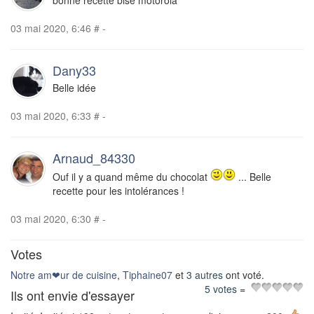
bonne recette bise motorola
03 mai 2020, 6:46
#
-
Dany33
Belle idée
03 mai 2020, 6:33
#
-
Arnaud_84330
Ouf il y a quand même du chocolat
... Belle
recette pour les intolérances !
03 mai 2020, 6:30
#
-
Votes
Notre am❤ur de cuisine
,
Tiphaine07
et
3 autres
ont voté.
5 votes
=
Ils ont envie d'essayer