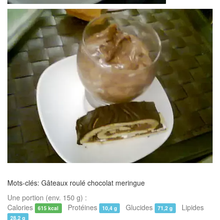
Mots-clés: Gâteaux roulé chocolat meringue
Une portion (env. 150 g) :
Calories
Protéines
Glucides
Lipides
615 kcal
10,4 g
71,2 g
28,2 g