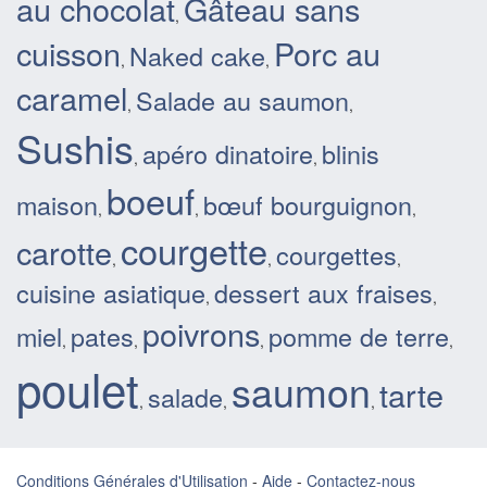
au chocolat
Gâteau sans
,
cuisson
Porc au
Naked cake
,
,
caramel
Salade au saumon
,
,
Sushis
apéro dinatoire
blinis
,
,
boeuf
maison
bœuf bourguignon
,
,
,
courgette
carotte
courgettes
,
,
,
cuisine asiatique
dessert aux fraises
,
,
poivrons
miel
pates
pomme de terre
,
,
,
,
poulet
saumon
tarte
salade
,
,
,
Conditions Générales d'Utilisation
-
Aide
-
Contactez-nous