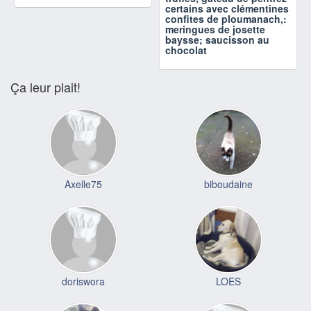
certains avec clémentines
confites de ploumanach,:
meringues de josette
baysse; saucisson au
chocolat
Ça leur plait!
Axelle75
biboudaine
doriswora
LOES