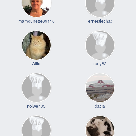
mamounette69110
ernestlechat
Atile
rudy82
nolwen35
dacia