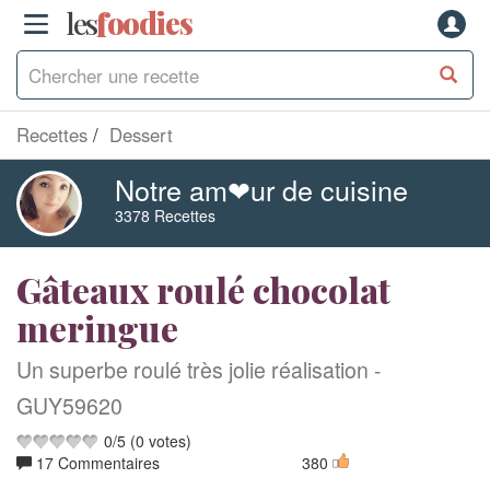
les
f
o
odies
Recettes
Dessert
Notre am❤ur de cuisine
3378 Recettes
Gâteaux roulé chocolat
meringue
Un superbe roulé très jolie réalisation -
GUY59620
0
/
5
(
0
votes)
17 Commentaires
380