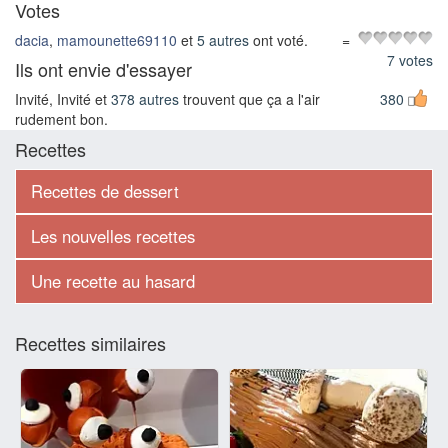
Votes
dacia
,
mamounette69110
et
5 autres
ont voté.
=
7 votes
Ils ont envie d'essayer
Invité, Invité et
378 autres
trouvent que ça a l'air
380
rudement bon.
Recettes
Recettes de dessert
Les nouvelles recettes
Une recette au hasard
Recettes similaires