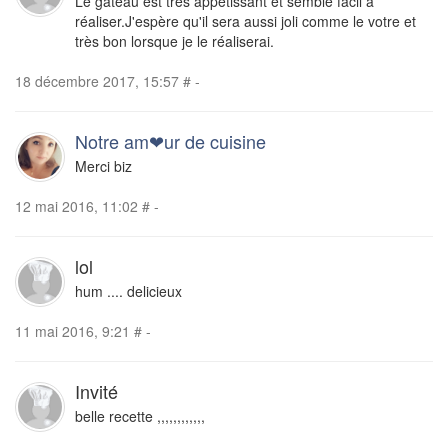
Le gateau est très appétissant et semble facil à
réaliser.J'espère qu'il sera aussi joli comme le votre et
très bon lorsque je le réaliserai.
18 décembre 2017, 15:57
#
-
Notre am❤ur de cuisine
Merci biz
12 mai 2016, 11:02
#
-
lol
hum .... delicieux
11 mai 2016, 9:21
#
-
Invité
belle recette ,,,,,,,,,,,,