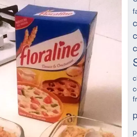
f
c
c
c
c
f
p
p