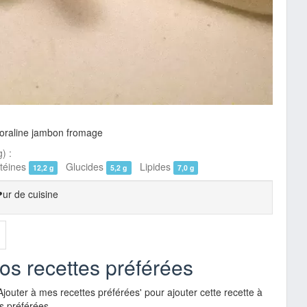
loraline jambon fromage
) :
éines
Glucides
Lipides
12,2 g
5,2 g
7,0 g
ur de cuisine
vos recettes préférées
Ajouter à mes recettes préférées' pour ajouter cette recette à
s préférées.