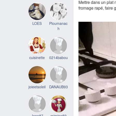
Mettre dans un plat 
fromage rapé, faire 
LOES
Ploumanac
h
cuisinette
0214babou
joieetsoleil
DANAUB93
Jenn87
mimine59