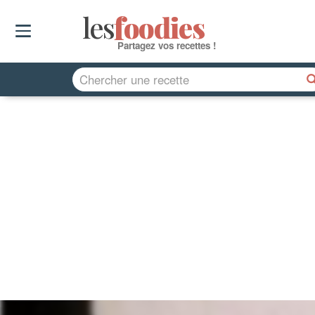
les
f
o
odies
Partagez vos recettes !