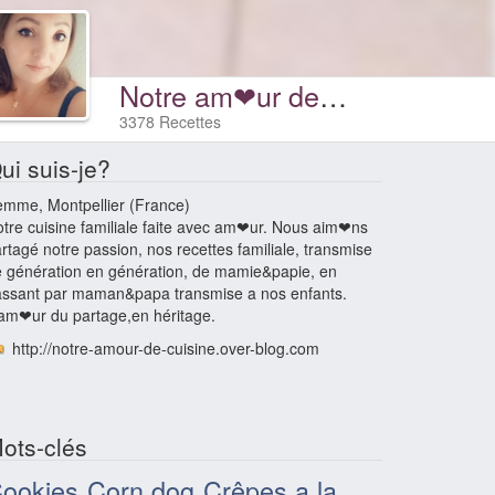
Notre am❤ur de cuisine
3378 Recettes
ui suis-je?
mme, Montpellier (France)
tre cuisine familiale faite avec am❤ur. Nous aim❤ns
rtagé notre passion, nos recettes familiale, transmise
 génération en génération, de mamie&papie, en
ssant par maman&papa transmise a nos enfants.
am❤ur du partage,en héritage.
http://notre-amour-de-cuisine.over-blog.com
ots-clés
ookies
Corn dog
Crêpes a la
,
,