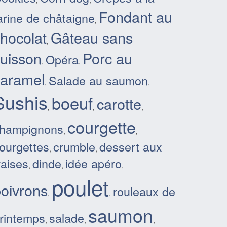
Fondant au
arine de châtaigne
,
hocolat
Gâteau sans
,
uisson
Porc au
Opéra
,
,
caramel
Salade au saumon
,
,
Sushis
boeuf
carotte
,
,
,
courgette
hampignons
,
,
ourgettes
crumble
dessert aux
,
,
raises
dinde
idée apéro
,
,
,
poulet
oivrons
rouleaux de
,
,
saumon
rintemps
salade
,
,
,