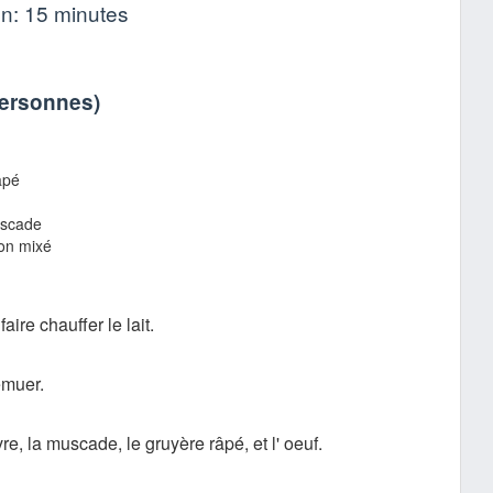
on:
15 minutes
personnes
)
apé
uscade
on mixé
ire chauffer le lait.
remuer.
vre, la muscade, le gruyère râpé, et l' oeuf.