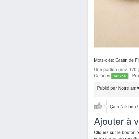
Mots-clés: Gratin de F
Une portion (env. 170 g
Calories
Prot
147 kcal
Publié par
Notre am❤
Ça a l'air bon !
Ajouter à 
Cliquez sur le bouton '
votre carnet de recette