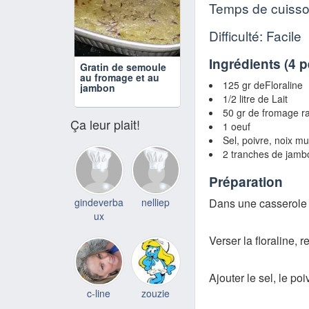
Temps de cuiss
Difficulté: Facile
Ingrédients (
4 
Gratin de semoule
au fromage et au
125 gr deFloraline
jambon
1/2 litre de Lait
50 gr de fromage r
Ça leur plait!
1 oeuf
Sel, poivre, noix m
2 tranches de jamb
Préparation
gindeverba
nelliep
Dans une casserole fa
ux
Verser la floraline, 
Ajouter le sel, le poi
c-line
zouzie