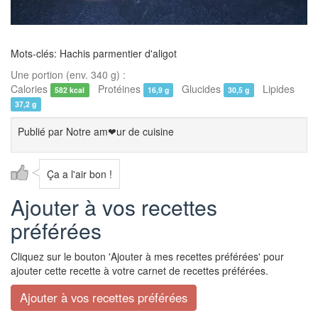
Mots-clés: Hachis parmentier d'aligot
Une portion (env. 340 g) :
Calories
Protéines
Glucides
Lipides
582 kcal
16,9 g
30,5 g
37,2 g
Publié par
Notre am❤ur de cuisine
Ça a l'air bon !
Ajouter à vos recettes
préférées
Cliquez sur le bouton 'Ajouter à mes recettes préférées' pour
ajouter cette recette à votre carnet de recettes préférées.