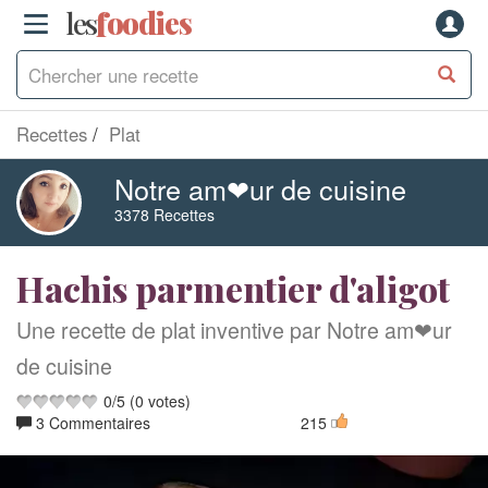
les
f
o
odies
Recettes
Plat
Notre am❤ur de cuisine
3378 Recettes
Hachis parmentier d'aligot
Une recette de plat inventive par Notre am❤ur
de cuisine
0
/
5
(
0
votes)
3 Commentaires
215