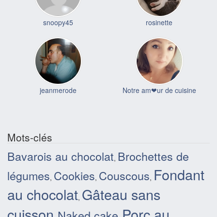
snoopy45
rosinette
jeanmerode
Notre am❤ur de cuisine
Mots-clés
Bavarois au chocolat
Brochettes de
,
Fondant
légumes
Cookies
Couscous
,
,
,
au chocolat
Gâteau sans
,
cuisson
Porc au
Naked cake