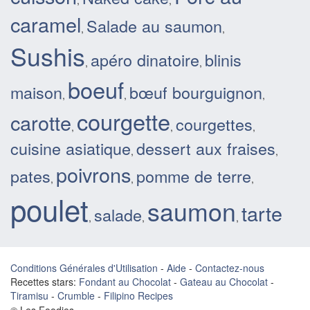
,
,
caramel
Salade au saumon
,
,
Sushis
apéro dinatoire
blinis
,
,
boeuf
maison
bœuf bourguignon
,
,
,
courgette
carotte
courgettes
,
,
,
cuisine asiatique
dessert aux fraises
,
,
poivrons
pates
pomme de terre
,
,
,
poulet
saumon
tarte
salade
,
,
,
Conditions Générales d'Utilisation
-
Aide
-
Contactez-nous
Recettes stars:
Fondant au Chocolat
-
Gateau au Chocolat
-
Tiramisu
-
Crumble
-
Filipino Recipes