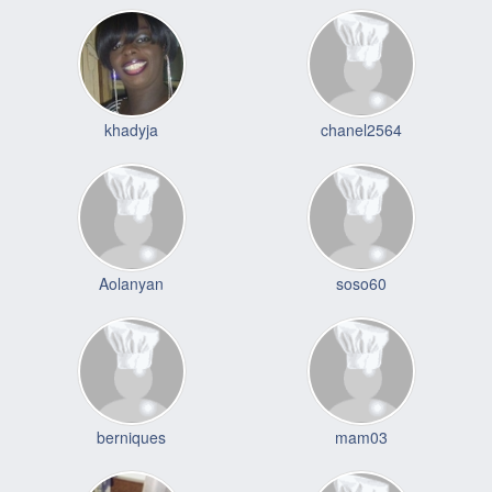
khadyja
chanel2564
Aolanyan
soso60
berniques
mam03