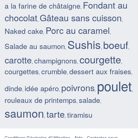
Fondant au
a la farine de châtaigne
,
chocolat
Gâteau sans cuisson
,
,
Porc au caramel
Naked cake
,
,
Sushis
boeuf
Salade au saumon
,
,
,
courgette
carotte
champignons
,
,
,
courgettes
crumble
dessert aux fraises
,
,
,
poulet
poivrons
dinde
idée apéro
,
,
,
,
rouleaux de printemps
salade
,
,
saumon
tarte
tiramisu
,
,
Conditions Générales d'Utilisation
-
Aide
-
Contactez-nous