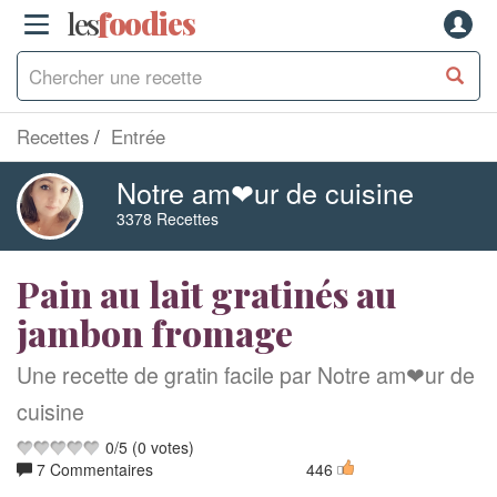
les
f
o
odies
Recettes
Entrée
Notre am❤ur de cuisine
3378 Recettes
Pain au lait gratinés au
jambon fromage
Une recette de gratin facile par Notre am❤ur de
cuisine
0
/
5
(
0
votes)
7 Commentaires
446