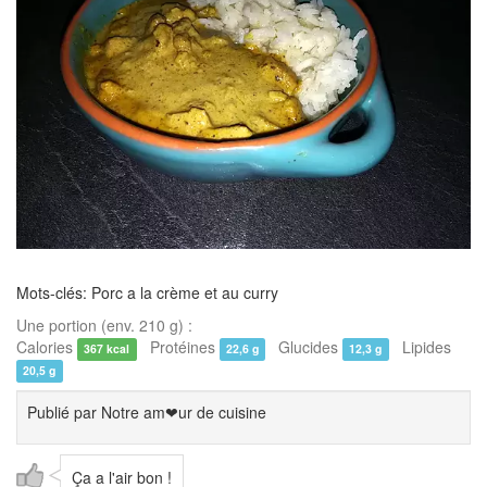
Mots-clés: Porc a la crème et au curry
Une portion (env. 210 g) :
Calories
Protéines
Glucides
Lipides
367 kcal
22,6 g
12,3 g
20,5 g
Publié par
Notre am❤ur de cuisine
Ça a l'air bon !