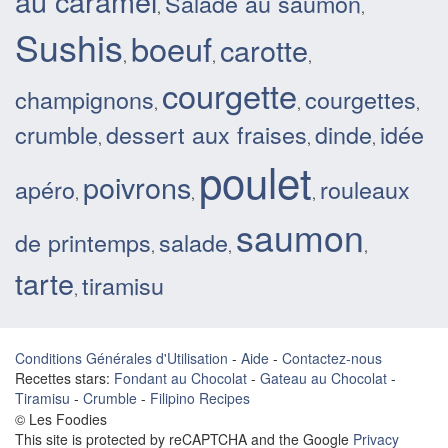
au caramel
Salade au saumon
,
,
Sushis
boeuf
carotte
,
,
,
courgette
champignons
courgettes
,
,
,
crumble
dessert aux fraises
dinde
idée
,
,
,
poulet
poivrons
apéro
rouleaux
,
,
,
saumon
de printemps
salade
,
,
,
tarte
tiramisu
,
Conditions Générales d'Utilisation
-
Aide
-
Contactez-nous
Recettes stars:
Fondant au Chocolat
-
Gateau au Chocolat
-
Tiramisu
-
Crumble
-
Filipino Recipes
© Les Foodies
This site is protected by reCAPTCHA and the Google
Privacy