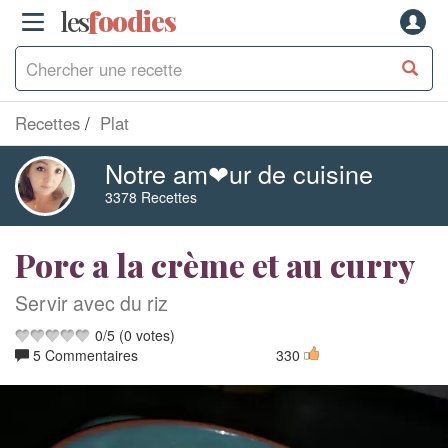
les
f
o
odies
Recettes
Plat
Notre am❤ur de cuisine
3378 Recettes
Porc a la crème et au curry
Servir avec du riz
0
/
5
(
0
votes)
5 Commentaires
330