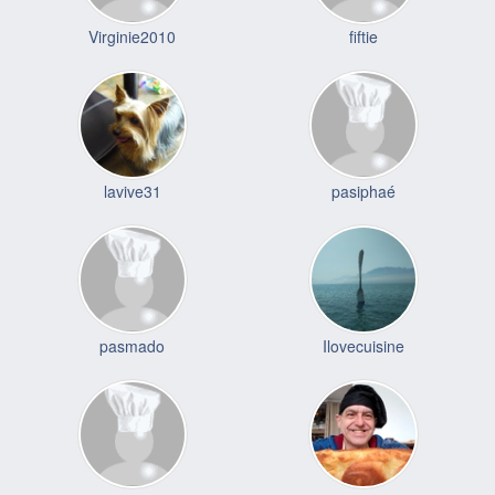
Virginie2010
fiftie
lavive31
pasiphaé
pasmado
Ilovecuisine