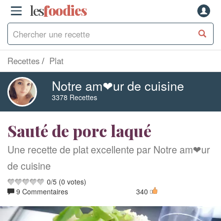
les
f
o
odies
Recettes
Plat
Notre am❤ur de cuisine
3378 Recettes
Sauté de porc laqué
Une recette de plat excellente par Notre am❤ur
de cuisine
0
/
5
(
0
votes)
9 Commentaires
340