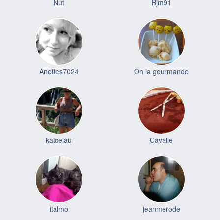
Nut
Bjm91
Anettes7024
Oh la gourmande
katcelau
Cavalle
italmo
jeanmerode