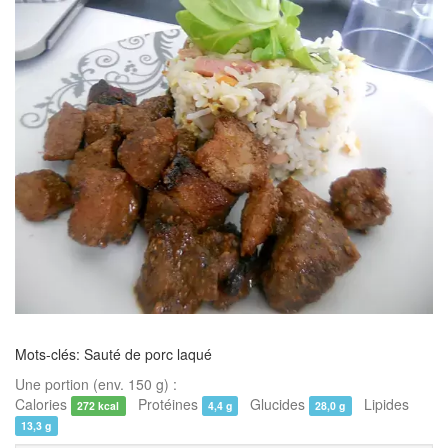
Mots-clés: Sauté de porc laqué
Une portion (env. 150 g) :
Calories
Protéines
Glucides
Lipides
272 kcal
4,4 g
28,0 g
13,3 g