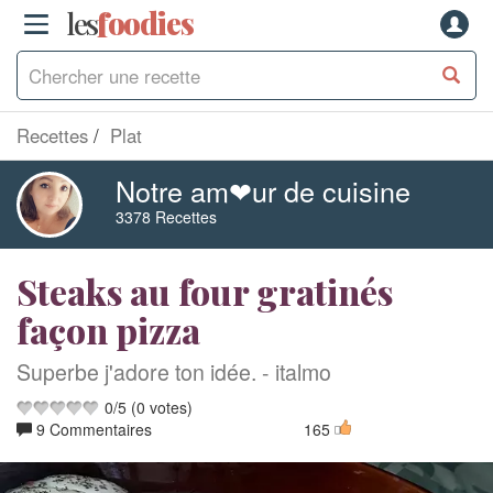
les
f
o
odies
Recettes
Plat
Notre am❤ur de cuisine
3378 Recettes
Steaks au four gratinés
façon pizza
Superbe j'adore ton idée. - italmo
0
/
5
(
0
votes)
9 Commentaires
165