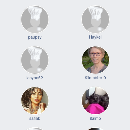
paupsy
Haykel
lacyne62
Kilomètre-0
safiab
italmo