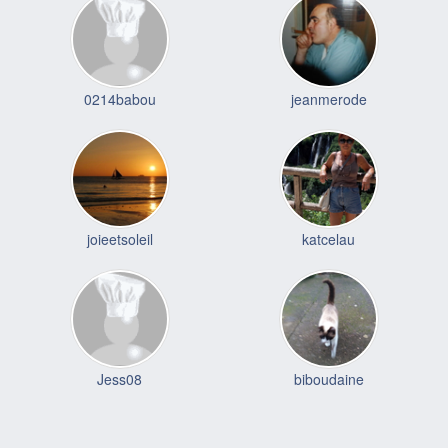
0214babou
jeanmerode
joieetsoleil
katcelau
Jess08
biboudaine