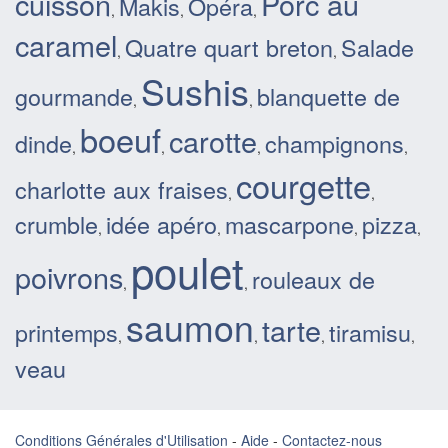
cuisson
Porc au
Makis
Opéra
,
,
,
caramel
Quatre quart breton
Salade
,
,
Sushis
gourmande
blanquette de
,
,
boeuf
carotte
dinde
champignons
,
,
,
,
courgette
charlotte aux fraises
,
,
crumble
idée apéro
mascarpone
pizza
,
,
,
,
poulet
poivrons
rouleaux de
,
,
saumon
tarte
printemps
tiramisu
,
,
,
,
veau
Conditions Générales d'Utilisation
-
Aide
-
Contactez-nous