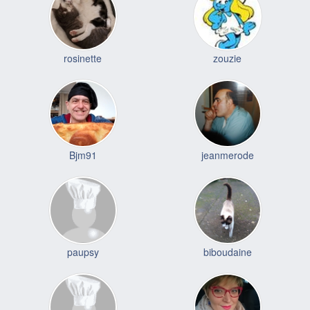
rosinette
zouzie
Bjm91
jeanmerode
paupsy
biboudaine