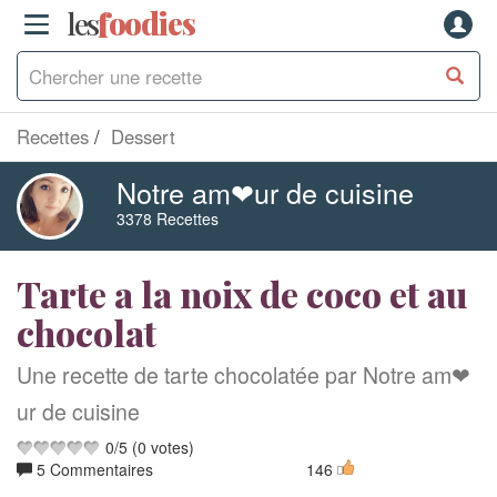
les
f
o
odies
Recettes
Dessert
Notre am❤ur de cuisine
3378 Recettes
Tarte a la noix de coco et au
chocolat
Une recette de tarte chocolatée par Notre am❤
ur de cuisine
0
/
5
(
0
votes)
5 Commentaires
146