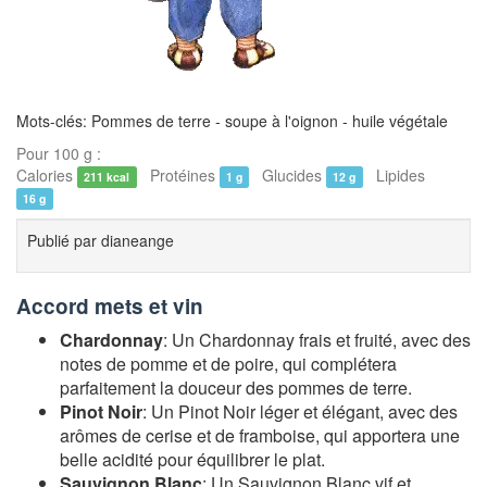
Mots-clés: Pommes de terre - soupe à l'oignon - huile végétale
Pour 100 g :
Calories
Protéines
Glucides
Lipides
211 kcal
1 g
12 g
16 g
Publié par
dianeange
Accord mets et vin
Chardonnay
: Un Chardonnay frais et fruité, avec des
notes de pomme et de poire, qui complétera
parfaitement la douceur des pommes de terre.
Pinot Noir
: Un Pinot Noir léger et élégant, avec des
arômes de cerise et de framboise, qui apportera une
belle acidité pour équilibrer le plat.
Sauvignon Blanc
: Un Sauvignon Blanc vif et