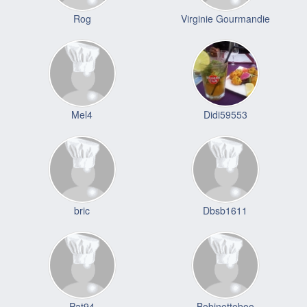
Rog
Virginie Gourmandie
Mel4
Didi59553
bric
Dbsb1611
Pat94
Bobinetteboo