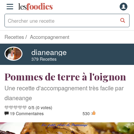
les
f
o
odies
Recettes
Accompagnement
dianeange
379 Recettes
Pommes de terre à l'oignon
Une recette d'accompagnement très facile par
dianeange
0
/
5
(
0
votes)
19 Commentaires
530