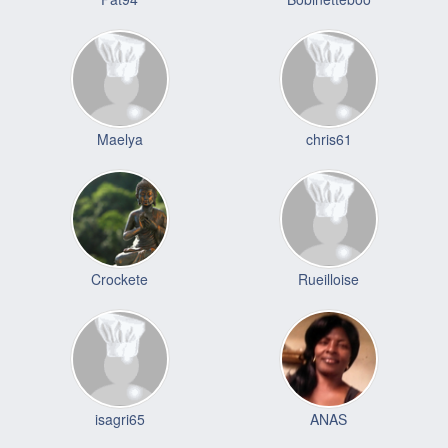
Maelya
chris61
Crockete
Rueilloise
isagri65
ANAS