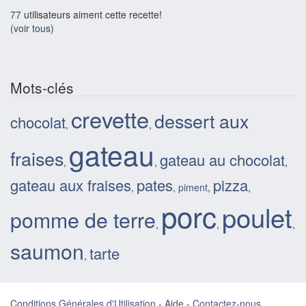
77
utilisateurs aiment cette recette!
(voir tous)
Mots-clés
crevette
dessert aux
chocolat
,
,
gateau
fraises
gateau au chocolat
,
,
,
gateau aux fraises
pates
pizza
,
,
piment
,
,
porc
poulet
pomme de terre
,
,
,
saumon
tarte
,
Conditions Générales d'Utilisation
-
Aide
-
Contactez-nous