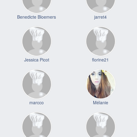
Benedicte Bloemers
jarret4
Jessica Picot
florine21
marcco
Mélanie