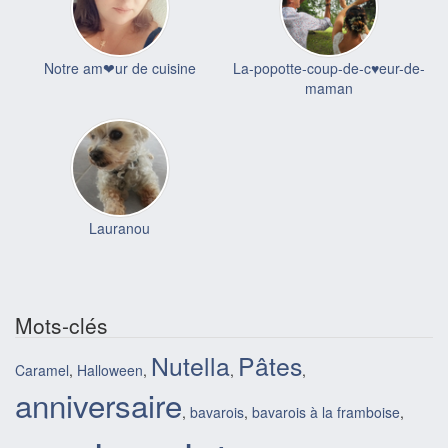
Notre am❤ur de cuisine
La-popotte-coup-de-c♥eur-de-
maman
Lauranou
Mots-clés
Nutella
Pâtes
Caramel
,
Halloween
,
,
,
anniversaire
,
bavarois
,
bavarois à la framboise
,