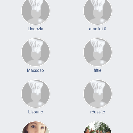
Lindezia
amelie10
Macsoso
fiftie
Lisoune
réussite