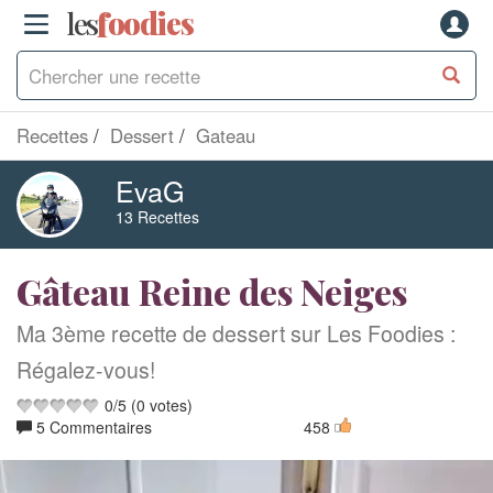
les
f
o
odies
Recettes
Dessert
Gateau
EvaG
13 Recettes
Gâteau Reine des Neiges
Ma 3ème recette de dessert sur Les Foodies :
Régalez-vous!
0
/
5
(
0
votes)
5 Commentaires
458