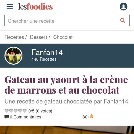
les
f
o
odies
Recettes
Dessert
Chocolat
Fanfan14
446 Recettes
Gateau au yaourt à la crème
de marrons et au chocolat
Une recette de gateau chocolatée par Fanfan14
0
/
5
(
0
votes)
0 Commentaires
86