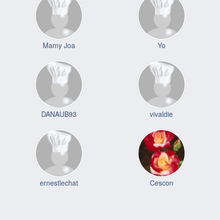
Mamy Joa
Yo
DANAUB93
vivaldie
ernestlechat
Cescon