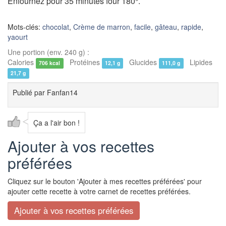
Enfournez pour 35 minutes four 180°.
Mots-clés:
chocolat
,
Crème de marron
,
facile
,
gâteau
,
rapide
,
yaourt
Une portion (env. 240 g) :
Calories
Protéines
Glucides
Lipides
706 kcal
12,1 g
111,0 g
21,7 g
Publié par
Fanfan14
Ça a l'air bon !
Ajouter à vos recettes
préférées
Cliquez sur le bouton 'Ajouter à mes recettes préférées' pour
ajouter cette recette à votre carnet de recettes préférées.