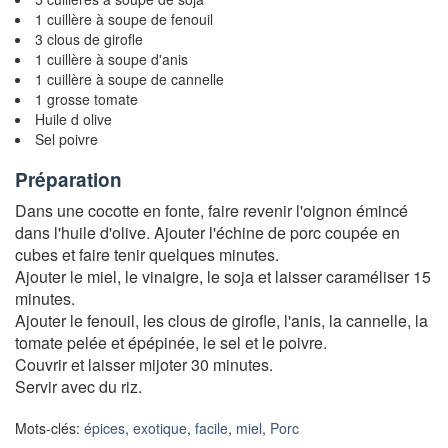
1 cuillère à soupe de fenouil
3 clous de girofle
1 cuillère à soupe d'anis
1 cuillère à soupe de cannelle
1 grosse tomate
Huile d olive
Sel poivre
Préparation
Dans une cocotte en fonte, faire revenir l'oignon émincé
dans l'huile d'olive. Ajouter l'échine de porc coupée en
cubes et faire tenir quelques minutes.
Ajouter le miel, le vinaigre, le soja et laisser caraméliser 15
minutes.
Ajouter le fenouil, les clous de girofle, l'anis, la cannelle, la
tomate pelée et épépinée, le sel et le poivre.
Couvrir et laisser mijoter 30 minutes.
Servir avec du riz.
Mots-clés:
épices
,
exotique
,
facile
,
miel
,
Porc