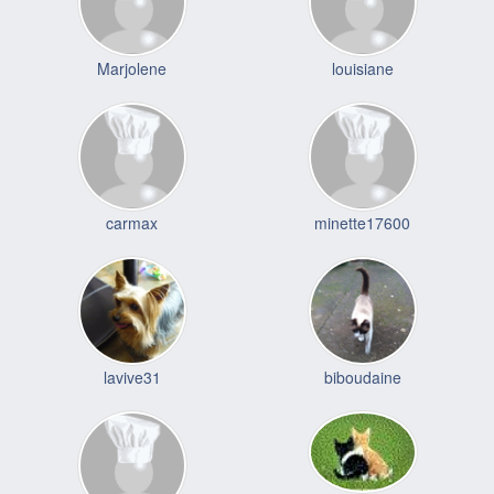
Marjolene
louisiane
carmax
minette17600
lavive31
biboudaine