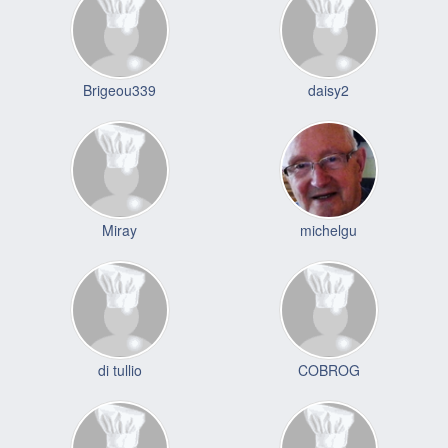
Brigeou339
daisy2
Miray
michelgu
di tullio
COBROG