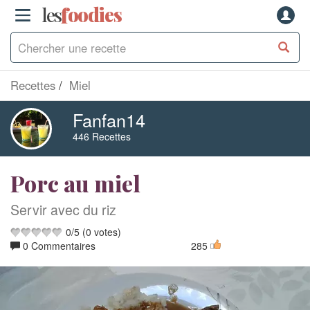
les
f
o
odies
Recettes
Miel
Fanfan14
446 Recettes
Porc au miel
Servir avec du riz
0
/
5
(
0
votes)
0 Commentaires
285