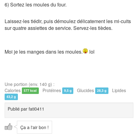
6) Sortez les moules du four.
Laissez-les tiédir, puis démoulez délicatement les mi-cuits
sur quatre assiettes de service. Servez-les tièdes.
Moi je les manges dans les moules.
lol
Une portion (env. 140 g) :
Calories
Protéines
Glucides
Lipides
577 kcal
9,5 g
28,3 g
43,2 g
Publié par
fati0411
Ça a l'air bon !