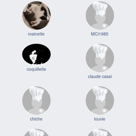
rosinette
MCi1985
coquillette
claude cassi
chiche
louvie