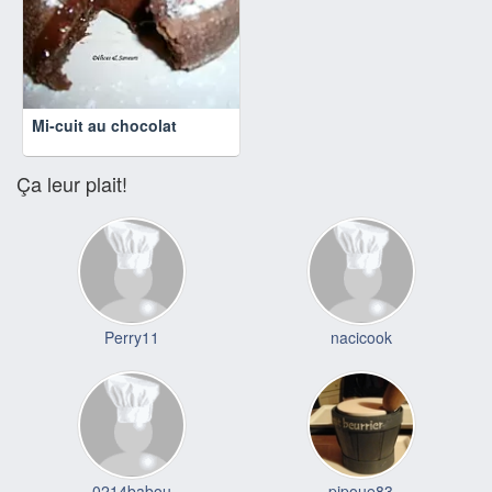
Mi-cuit au chocolat
Ça leur plait!
Perry11
nacicook
0214babou
pipoue83