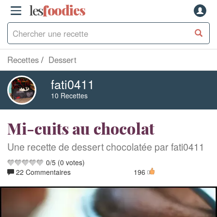
les
f
o
odies
Recettes
Dessert
fati0411
10 Recettes
Mi-cuits au chocolat
Une recette de dessert chocolatée par fati0411
0
/
5
(
0
votes)
22 Commentaires
196