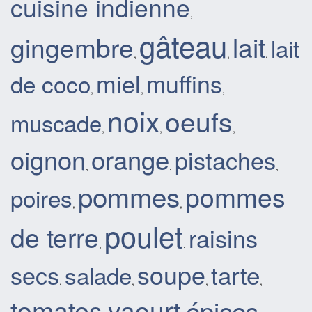
cuisine indienne
,
gâteau
gingembre
lait
lait
,
,
,
miel
muffins
de coco
,
,
,
noix
oeufs
muscade
,
,
,
oignon
orange
pistaches
,
,
,
pommes
pommes
poires
,
,
poulet
de terre
raisins
,
,
soupe
tarte
secs
salade
,
,
,
,
tomates
yaourt
épices