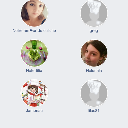
Notre am❤ur de cuisine
greg
Nefertitia
Helenala
Jamonac
lilas81