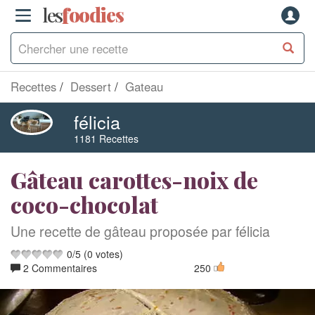
les
f
o
odies
Recettes
Dessert
Gateau
félicia
1181 Recettes
Gâteau carottes-noix de
coco-chocolat
Une recette de gâteau proposée par félicia
0
/
5
(
0
votes)
2 Commentaires
250