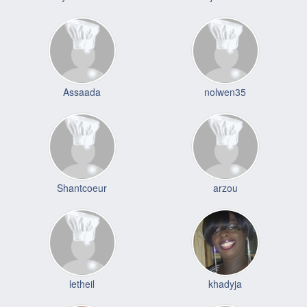
Assaada
nolwen35
Shantcoeur
arzou
letheil
khadyja