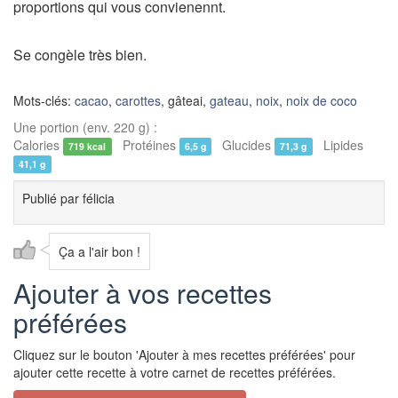
proportions qui vous convienennt.
Se congèle très bien.
Mots-clés:
cacao
,
carottes
, gâteai,
gateau
,
noix
,
noix de coco
Une portion (env. 220 g) :
Calories
Protéines
Glucides
Lipides
719 kcal
6,5 g
71,3 g
41,1 g
Publié par
félicia
Ça a l'air bon !
Ajouter à vos recettes
préférées
Cliquez sur le bouton 'Ajouter à mes recettes préférées' pour
ajouter cette recette à votre carnet de recettes préférées.