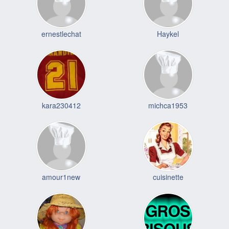
ernestlechat
Haykel
kara230412
michca1953
amour1new
cuisinette