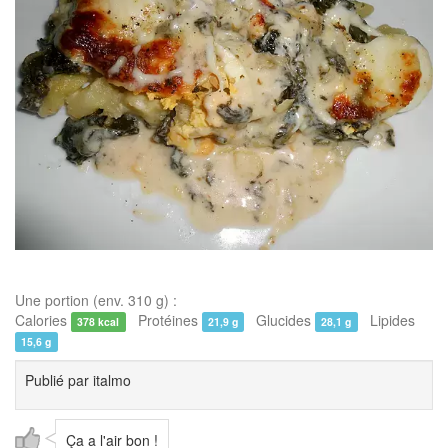
Une portion (env. 310 g) :
Calories
Protéines
Glucides
Lipides
378 kcal
21,9 g
28,1 g
15,6 g
Publié par
italmo
Ça a l'air bon !