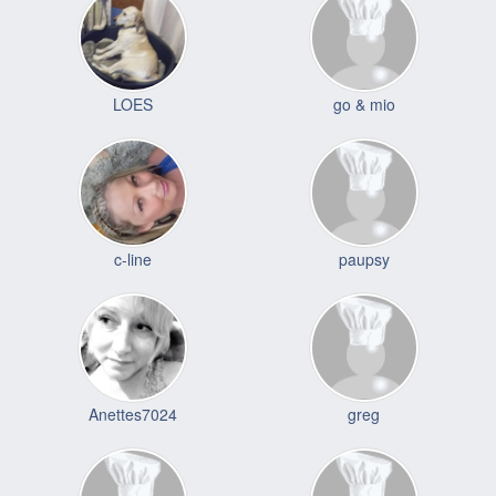
LOES
go & mio
c-line
paupsy
Anettes7024
greg