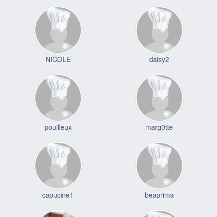
NICOLE
daisy2
pouilleux
marg0tte
capucine1
beaprima