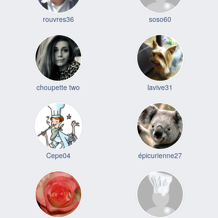
rouvres36
soso60
choupette two
lavive31
Cepe04
épicurienne27