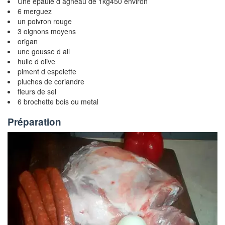
Une épaule d agneau de 1kg450 environ
6 merguez
un poivron rouge
3 oignons moyens
origan
une gousse d ail
huile d olive
piment d espelette
pluches de coriandre
fleurs de sel
6 brochette bois ou metal
Préparation