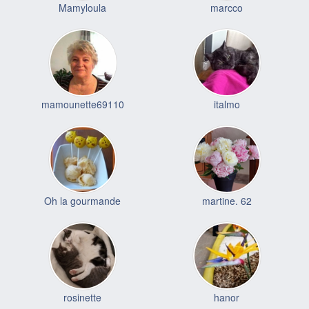
Mamyloula
marcco
mamounette69110
italmo
Oh la gourmande
martine. 62
rosinette
hanor