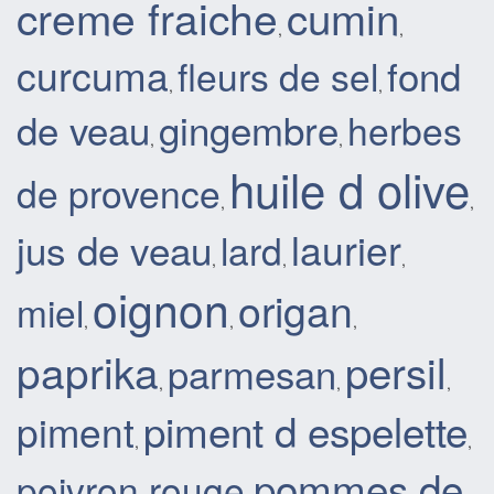
creme fraiche
cumin
,
,
curcuma
fond
fleurs de sel
,
,
de veau
gingembre
herbes
,
,
huile d olive
de provence
,
,
laurier
jus de veau
lard
,
,
,
oignon
origan
miel
,
,
,
paprika
persil
parmesan
,
,
,
piment d espelette
piment
,
,
pommes de
poivron rouge