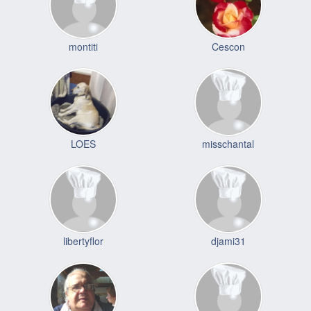
montiti
Cescon
LOES
misschantal
libertyflor
djami31