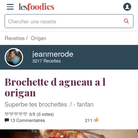
les
f
o
odies
Recettes
Origan
jeanmerode
3217 Recettes
Brochette d agneau a l
origan
Superbe tes brochettes .! - fanfan
0
/
5
(
0
votes)
13 Commentaires
211