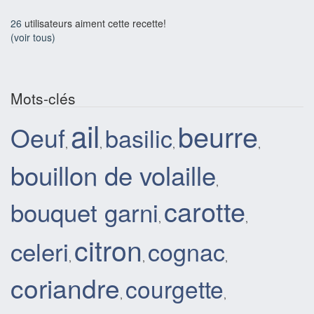
26
utilisateurs aiment cette recette!
(voir tous)
Mots-clés
ail
beurre
Oeuf
basilic
,
,
,
,
bouillon de volaille
,
carotte
bouquet garni
,
,
citron
celeri
cognac
,
,
,
coriandre
courgette
,
,