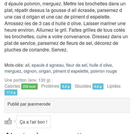
d épaule poivron, merguez. Mettre les brochettes dans un
plat, répatir dessus la gousse d ail écrasée, parsemez d
une cas d origan et une cac de piment d espelette.
Arrossez-les de 3 cas d huile d olive. Laisser mariner une
heure environ. Allumez le gril. Faites grilles de tous cotés
les brochettes, cuire a votre convenance. Dressez dans un
plat de service, parsemez de fleurs de sel, décorez de
pluches de coriandre. Servez.
Mots-clés:
ail
,
epaule d agneau
,
fleur de sel
,
huile d olive
,
merguez
,
oignon
,
origan
,
piment d espelette
,
poivron rouge
Une portion (env. 130 g) :
Calories
Protéines
Glucides
Lipides
232 kcal
9,3 g
4,0 g
17,3 g
Publié par
jeanmerode
Ça a l'air bon !