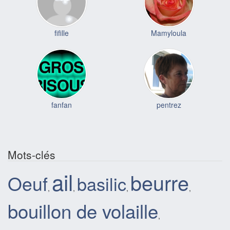
fifille
Mamyloula
fanfan
pentrez
Mots-clés
ail
beurre
Oeuf
basilic
,
,
,
,
bouillon de volaille
,