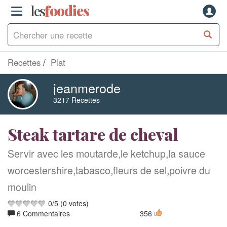
les
f
o
odies
Recettes
Plat
jeanmerode
3217 Recettes
Steak tartare de cheval
Servir avec les moutarde,le ketchup,la sauce
worcestershire,tabasco,fleurs de sel,poivre du
moulin
0
/
5
(
0
votes)
6 Commentaires
356