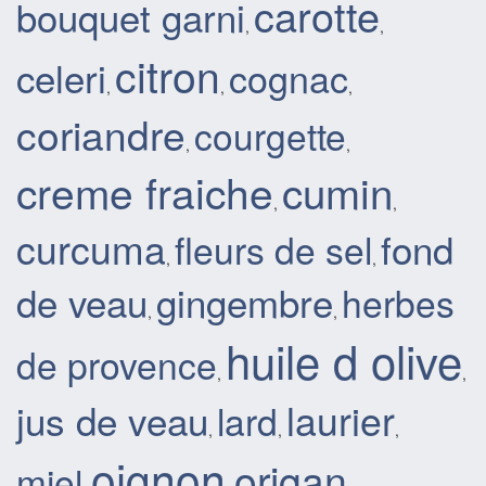
carotte
bouquet garni
,
,
citron
celeri
cognac
,
,
,
coriandre
courgette
,
,
creme fraiche
cumin
,
,
curcuma
fond
fleurs de sel
,
,
de veau
gingembre
herbes
,
,
huile d olive
de provence
,
,
laurier
jus de veau
lard
,
,
,
oignon
origan
miel