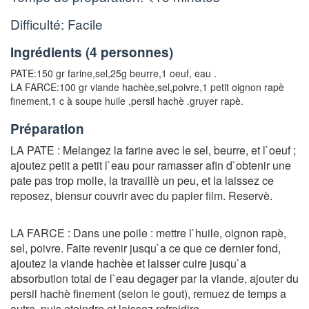
Difficulté: Facile
Ingrédients (
4 personnes
)
PATE:
150 gr farine
,
sel
,
25g beurre
,
1 oeuf
,
eau .
LA FARCE:
100 gr viande hachèe
,
sel
,
poivre
,
1 petit oignon rapè
finement
,
1 c à soupe huile
,
persil hachè .gruyer rapè.
Préparation
LA PATE : Melangez la farine avec le sel, beurre, et l`oeuf ;
ajoutez petit a petit l`eau pour ramasser afin d`obtenir une
pate pas trop molle, la travaillè un peu, et la laissez ce
reposez, biensur couvrir avec du papier film. Reservè.
LA FARCE : Dans une poile : mettre l`huile, oignon rapè,
sel, poivre. Faite revenir jusqu`a ce que ce dernier fond,
ajoutez la viande hachèe et laisser cuire jusqu`a
absorbution total de l`eau degager par la viande, ajouter du
persil hachè finement (selon le gout), remuez de temps a
autre, puis eteindre et laissez refroidire.