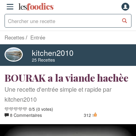
les
f
o
odies
Recettes
Entrée
kitchen2010
25 Recettes
BOURAK a la viande hachèe
Une recette d'entrée simple et rapide par
kitchen2010
0
/
5
(
0
votes)
8 Commentaires
312