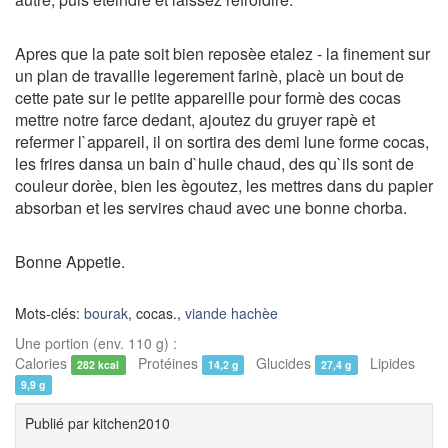
Apres que la pate soit bien reposèe etalez - la finement sur
un plan de travaille legerement farinè, placè un bout de
cette pate sur le petite appareille pour formè des cocas
mettre notre farce dedant, ajoutez du gruyer rapè et
refermer l`appareil, il on sortira des demi lune forme cocas,
les frires dansa un bain d`huile chaud, des qu`ils sont de
couleur dorèe, bien les ègoutez, les mettres dans du papier
absorban et les servires chaud avec une bonne chorba.
Bonne Appetie.
Mots-clés:
bourak
, cocas.,
viande hachèe
Une portion (env. 110 g) :
Calories
Protéines
Glucides
Lipides
282 kcal
14,2 g
27,4 g
9,9 g
Publié par
kitchen2010