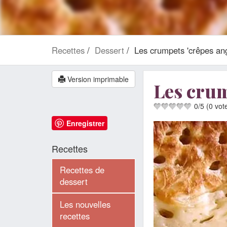
Recettes
Dessert
Les crumpets 'crêpes ang
Version imprimable
Les crum
0
/
5
(
0
vot
Enregistrer
Recettes
Recettes de
dessert
Les nouvelles
recettes