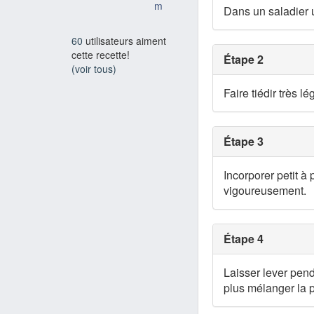
m
Dans un saladier un
60
utilisateurs aiment
cette recette!
Étape 2
(voir tous)
Faire tiédir très l
Étape 3
Incorporer petit à 
vigoureusement.
Étape 4
Laisser lever pend
plus mélanger la p