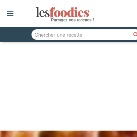
les
f
o
odies
Partagez vos recettes !