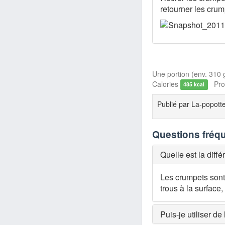
retourner les crum
Une portion (env. 310 g
Calories
Prot
485 kcal
Publié par
La-popott
Questions fréq
Quelle est la diff
Les crumpets sont
trous à la surface
Puis-je utiliser de