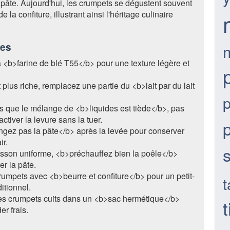
 pâte. Aujourd'hui, les crumpets se dégustent souvent
 la confiture, illustrant ainsi l'héritage culinaire
ces
la <b>farine de blé T55</b> pour une texture légère et
plus riche, remplacez une partie du <b>lait par du lait
p
 que le mélange de <b>liquides est tiède</b>, pas
ctiver la levure sans la tuer.
ez pas la pâte</b> après la levée pour conserver
ir.
sson uniforme, <b>préchauffez bien la poêle</b>
er la pâte.
rumpets avec <b>beurre et confiture</b> pour un petit-
t
itionnel.
es crumpets cuits dans un <b>sac hermétique</b>
er frais.