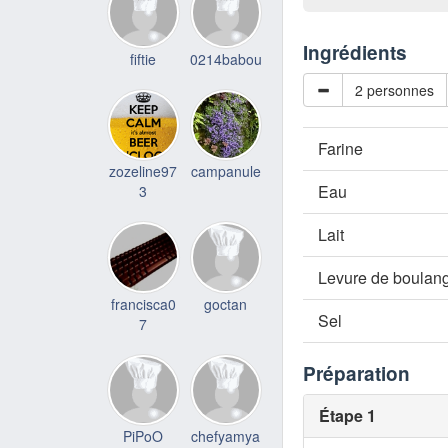
Ingrédients
fiftie
0214babou
2 personnes
Farine
zozeline97
campanule
Eau
3
Lait
Levure de boulan
francisca0
goctan
Sel
7
Préparation
Étape 1
PiPoO
chefyamya