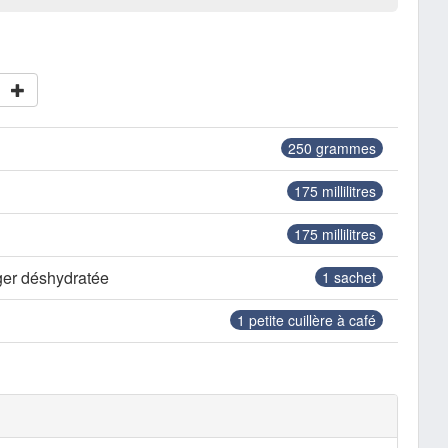
250
grammes
175
millilitres
175
millilitres
ger déshydratée
1
sachet
1
petite cuillère à café