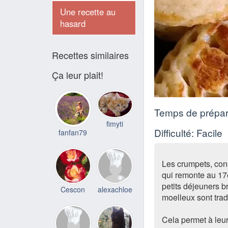
Une recette au
hasard
Recettes similaires
Ça leur plait!
Temps de prépar
fimyti
Difficulté: Facile
fanfan79
Les crumpets, con
qui remonte au 17
petits déjeuners b
Cescon
alexachloe
moelleux sont trad
Cela permet à leur