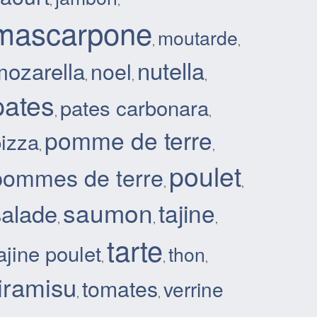
,
,
mascarpone
moutarde
,
,
nutella
mozarella
noel
,
,
,
pates
pates carbonara
,
,
pomme de terre
izza
,
,
poulet
pommes de terre
,
,
saumon
salade
tajine
,
,
,
tarte
ajine poulet
thon
,
,
,
tiramisu
tomates
verrine
,
,