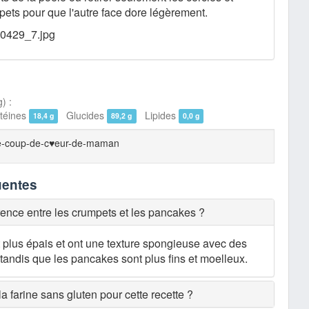
pets pour que l'autre face dore légèrement.
) :
éines
Glucides
Lipides
18,4 g
89,2 g
0,0 g
e-coup-de-c♥eur-de-maman
uentes
érence entre les crumpets et les pancakes ?
 plus épais et ont une texture spongieuse avec des
, tandis que les pancakes sont plus fins et moelleux.
 la farine sans gluten pour cette recette ?