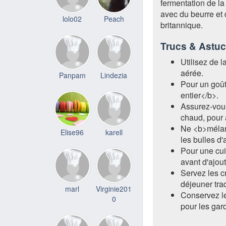
fermentation de la
avec du beurre et de
lolo02
Peach
britannique.
Trucs & Astu
Utilisez de 
aérée.
Panpam
Lindezia
Pour un goût 
entier</b>.
Assurez-vous
chaud, pour a
Ne <b>mélang
Elise96
karell
les bulles d'a
Pour une cui
avant d'ajout
Servez les c
déjeuner trad
marl
Virginie201
Conservez l
0
pour les gard