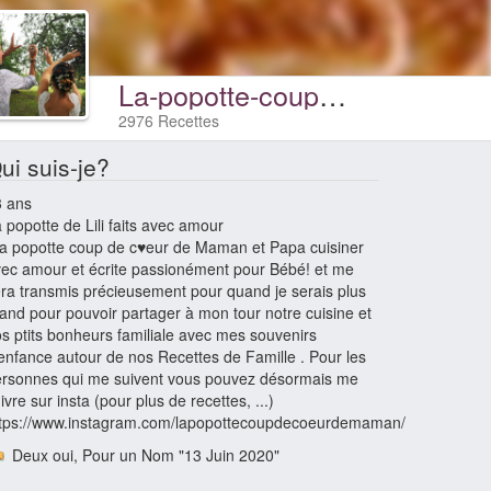
La-popotte-coup-de-c♥eur-de-maman
2976 Recettes
ui suis-je?
3 ans
 popotte de Lili faits avec amour
a popotte coup de c♥eur de Maman et Papa cuisiner
ec amour et écrite passionément pour Bébé! et me
ra transmis précieusement pour quand je serais plus
and pour pouvoir partager à mon tour notre cuisine et
s ptits bonheurs familiale avec mes souvenirs
enfance autour de nos Recettes de Famille . Pour les
rsonnes qui me suivent vous pouvez désormais me
ivre sur insta (pour plus de recettes, ...)
ttps://www.instagram.com/lapopottecoupdecoeurdemaman/
Deux oui, Pour un Nom "13 Juin 2020"