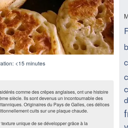
M
F
c
ation:
<15 minutes
c
c
sidérés comme des crêpes anglaises, ont une histoire
d
ème siècle. Ils sont devenus un incontournable des
ritanniques. Originaires du Pays de Galles, ces délices
itionnellement cuits sur une plaque chaude.
 texture unique de se développer grâce à la
y