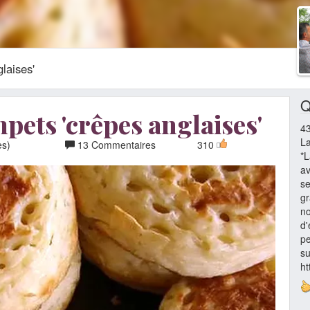
laises'
Q
pets 'crêpes anglaises'
4
La
es)
13 Commentaires
310
*L
av
se
gr
no
d'
pe
su
h