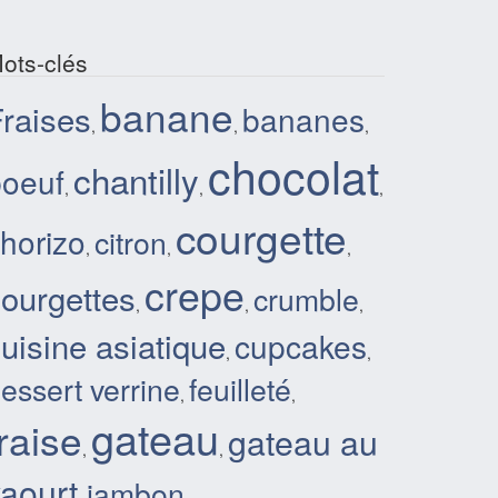
ots-clés
banane
raises
bananes
,
,
,
chocolat
chantilly
boeuf
,
,
,
courgette
horizo
citron
,
,
,
crepe
ourgettes
crumble
,
,
,
uisine asiatique
cupcakes
,
,
essert verrine
feuilleté
,
,
gateau
fraise
gateau au
,
,
aourt
jambon