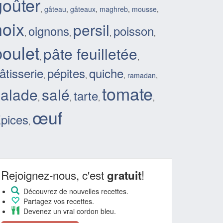
goûter
,
gâteau
,
gâteaux
,
maghreb
,
mousse
,
noix
persil
oignons
poisson
,
,
,
,
poulet
pâte feuilletée
,
,
âtisserie
pépites
quiche
,
,
,
ramadan
,
tomate
salade
salé
tarte
,
,
,
,
œuf
pices
,
Rejoignez-nous, c'est
!
gratuit
Découvrez de nouvelles recettes.
Partagez vos recettes.
Devenez un vrai cordon bleu.