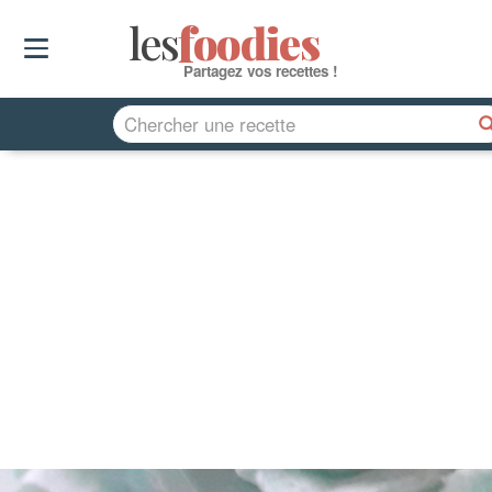
les
f
o
odies
Partagez vos recettes !