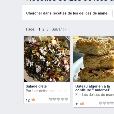
Chercher dans recettes de les delices de manel
Page :
1
2
3
|
Suivant »
Salade d'été
Gâteau algerien à la
confiture " mderbel"
Par
Les delices de manel
Par
Les delices de man
12
19