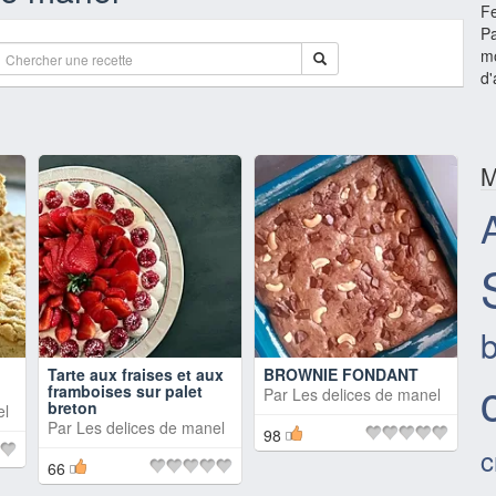
F
Pa
mo
d'
M
b
Tarte aux fraises et aux
BROWNIE FONDANT
framboises sur palet
Par
Les delices de manel
breton
el
Par
Les delices de manel
98
c
66