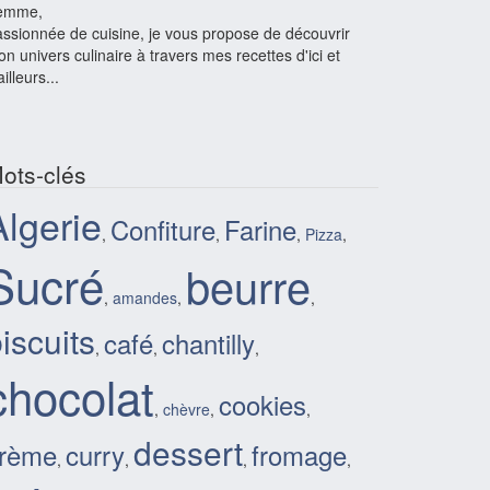
emme,
ssionnée de cuisine, je vous propose de découvrir
n univers culinaire à travers mes recettes d'ici et
ailleurs...
ots-clés
Algerie
Confiture
Farine
,
,
,
Pizza
,
Sucré
beurre
,
amandes
,
,
iscuits
café
chantilly
,
,
,
chocolat
cookies
,
chèvre
,
,
dessert
rème
curry
fromage
,
,
,
,