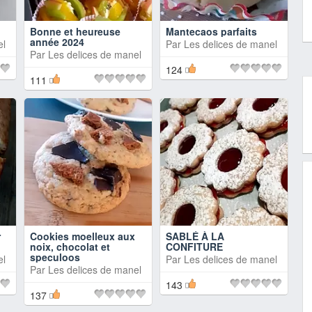
Bonne et heureuse
Mantecaos parfaits
année 2024
el
Par
Les delices de manel
Par
Les delices de manel
124
111
r
Cookies moelleux aux
SABLÉ À LA
noix, chocolat et
CONFITURE
speculoos
el
Par
Les delices de manel
Par
Les delices de manel
143
137