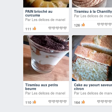
PAIN brioché au
Tiramisu à la Chantilly
curcuma
Par
Les delices de man
Par
Les delices de manel
126
111
Tiramisu aux petits
Cake au yaourt saveu
beurre
citron
Par
Les delices de manel
Par
Les delices de man
110
164