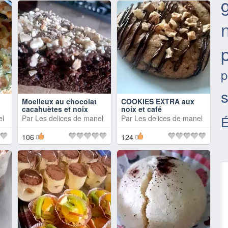
p
Moelleux au chocolat
COOKIES EXTRA aux
cacahuètes et noix
noix et café
el
Par
Les delices de manel
Par
Les delices de manel
É
106
124