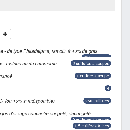
me -
de type Philadelphia, ramolli, à 40% de gras
250
grammes
es -
maison ou du commerce
2
cuillères à soupes
mincé
1
cuillère à soupe
4
. (ou 15% si indisponible)
250
millilitres
 jus d'orange concentré congelé, décongelé
2
cuillères à soupes
1.5
cuillères à thés