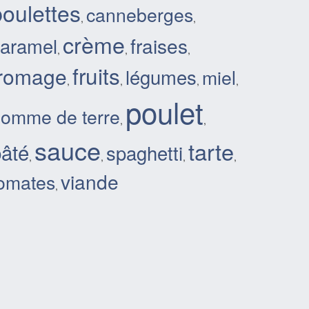
boulettes
canneberges
,
,
crème
aramel
fraises
,
,
,
fruits
fromage
légumes
miel
,
,
,
,
poulet
omme de terre
,
,
sauce
tarte
âté
spaghetti
,
,
,
,
viande
omates
,