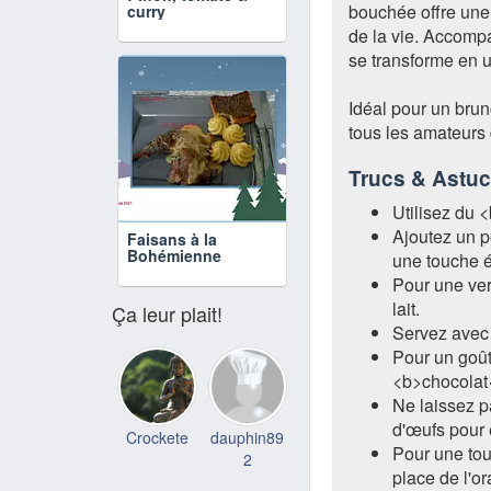
bouchée offre une 
curry
de la vie. Accompa
se transforme en u
Idéal pour un brun
tous les amateurs 
Trucs & Astu
Utilisez du <
Ajoutez un 
Faisans à la
Bohémienne
une touche é
Pour une ver
lait.
Ça leur plait!
Servez avec 
Pour un goût
<b>chocolat
Ne laissez p
d'œufs pour 
Crockete
dauphin89
Pour une touc
2
place de l'o