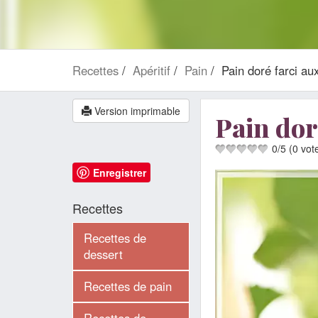
Recettes
Apéritif
Pain
Pain doré farci aux
Version imprimable
Pain dor
0
/
5
(
0
vot
Enregistrer
Recettes
Recettes de
dessert
Recettes de pain