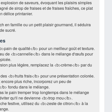
explosion de saveurs, évoquant les plaisirs simples
gné de sirop de fraises et de fraises fraîches, ce plat
n délice printanier.
ch en famille ou un petit plaisir gourmand, il séduira
de sucré.
ces
b>pain de qualité</b> pour un meilleur goût et texture.
peu de <b>cannelle</b> dans le mélange d'œufs pour
picée.
sion plus légère, remplacez la <b>crème</b> par du
des <b>fruits frais</b> pour une présentation colorée.
 encore plus riche, incorporez un peu de
</b> fondu dans le mélange.
as le pain tremper trop longtemps dans le mélange
éviter qu'il ne devienne <b>trop mou</b>.
he festive, utilisez du <b>zeste de citron</b> à la
range.