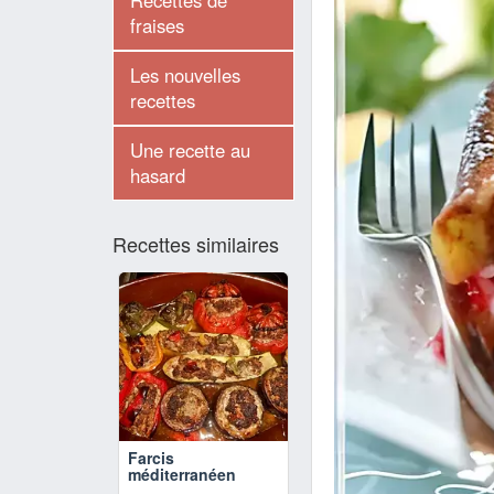
Recettes de
fraises
Les nouvelles
recettes
Une recette au
hasard
Recettes similaires
Farcis
méditerranéen