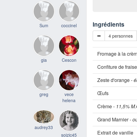
Ingrédients
Sum
coccinel
4 personnes
Fromage à la crè
gia
Cescon
Confiture de frais
Zeste d'orange -
é
Œufs
greg
vece
helena
Crème -
11,5% M.G
Grand Marnier -
ou
audrey33
Extrait de vanille
soizic45