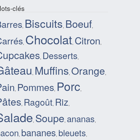
ots-clés
Biscuits
Boeuf
Barres
,
,
,
Chocolat
Citron
Carrés
,
,
,
Cupcakes
Desserts
,
,
Gâteau
Muffins
Orange
,
,
,
Porc
Pain
Pommes
,
,
,
Pâtes
Riz
Ragoût
,
,
,
Salade
Soupe
ananas
,
,
,
bananes
bacon
bleuets
,
,
,