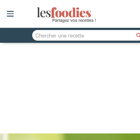
les
f
o
odies
Partagez vos recettes !