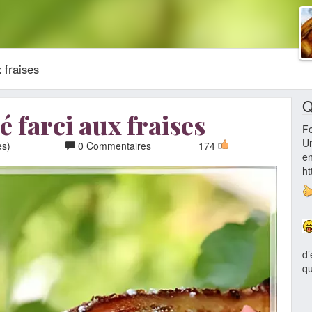
 fraises
Q
é farci aux fraises
F
Un
es)
0 Commentaires
174
en
ht
d’
qu