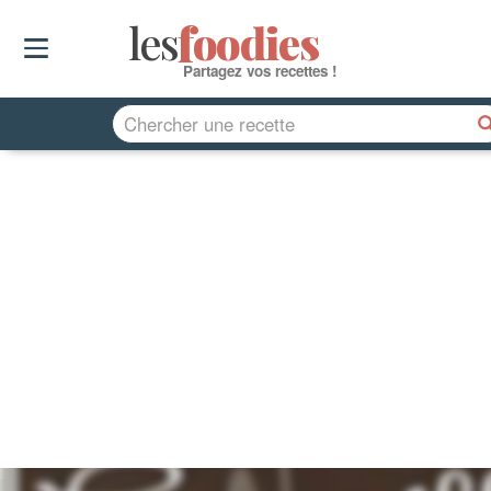
les
f
o
odies
Partagez vos recettes !