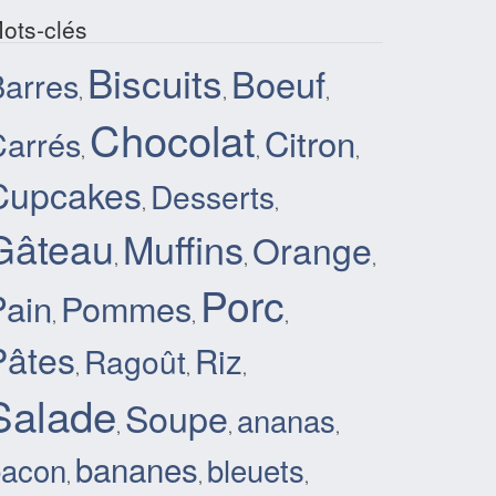
ots-clés
Biscuits
Boeuf
Barres
,
,
,
Chocolat
Citron
Carrés
,
,
,
Cupcakes
Desserts
,
,
Gâteau
Muffins
Orange
,
,
,
Porc
Pain
Pommes
,
,
,
Pâtes
Riz
Ragoût
,
,
,
Salade
Soupe
ananas
,
,
,
bananes
bacon
bleuets
,
,
,