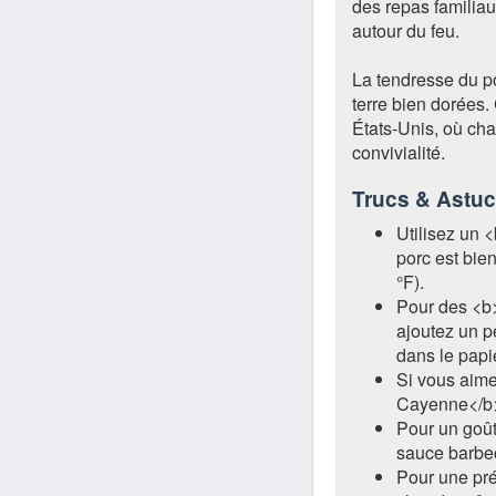
des repas familia
autour du feu.
La tendresse du p
terre bien dorées. 
États-Unis, où cha
convivialité.
Trucs & Astu
Utilisez un 
porc est bie
°F).
Pour des <b
ajoutez un p
dans le papi
Si vous aime
Cayenne</b>
Pour un goût
sauce barbec
Pour une pré