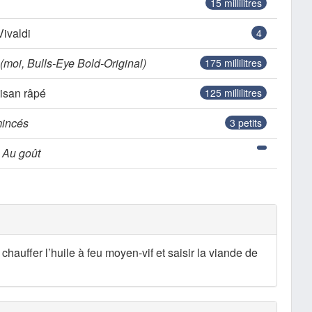
n
15
millilitres
ivaldi
4
(moi, Bulls-Eye Bold-Original)
175
millilitres
isan râpé
125
millilitres
incés
3
petits
-
Au goût
chauffer l’huile à feu moyen-vif et saisir la viande de