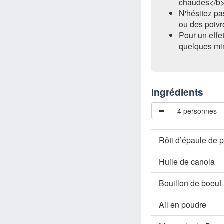
chaudes</b> 
N'hésitez p
ou des poivr
Pour un effet
quelques min
Ingrédients
4 personnes
Rôti d’épaule de 
Huile de canola
Bouillon de boeuf
Ail en poudre