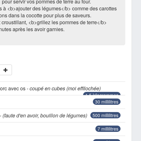
pour servir vos pommes de terre au four.
as à <b>ajouter des légumes</b> comme des carottes
ons dans la cocotte pour plus de saveurs.
 croustillant, <b>grillez les pommes de terre</b>
utes après les avoir garnies.
porc avec os -
coupé en cubes (moi effilochée)
1.5
kilogrammes
30
millilitres
 -
(faute d'en avoir, bouillon de légumes)
500
millilitres
7
millilitres