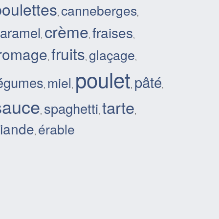
boulettes
canneberges
,
,
crème
aramel
fraises
,
,
,
fruits
fromage
glaçage
,
,
,
poulet
pâté
légumes
miel
,
,
,
,
sauce
tarte
spaghetti
,
,
,
iande
érable
,