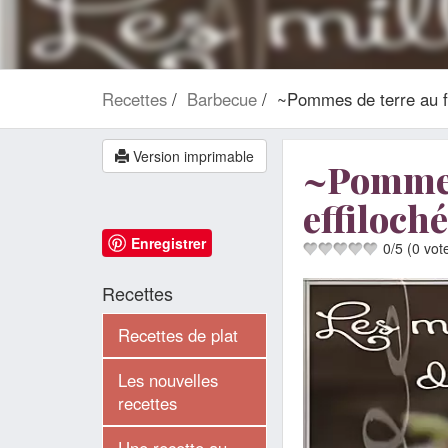
Recettes
Barbecue
~Pommes de terre au fo
Version imprimable
~Pommes 
effiloch
Enregistrer
0
/
5
(
0
vot
Recettes
Recettes de plat
Les nouvelles
recettes