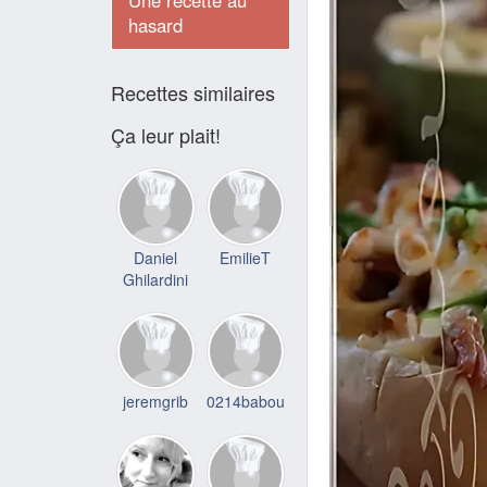
Une recette au
hasard
Recettes similaires
Ça leur plait!
Daniel
EmilieT
Ghilardini
jeremgrib
0214babou