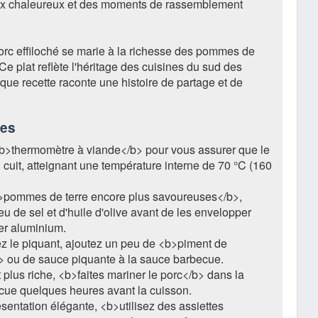
ux chaleureux et des moments de rassemblement
orc effiloché se marie à la richesse des pommes de
Ce plat reflète l'héritage des cuisines du sud des
que recette raconte une histoire de partage et de
ces
<b>thermomètre à viande</b> pour vous assurer que le
n cuit, atteignant une température interne de 70 °C (160
>pommes de terre encore plus savoureuses</b>,
eu de sel et d'huile d'olive avant de les envelopper
er aluminium.
z le piquant, ajoutez un peu de <b>piment de
 ou de sauce piquante à la sauce barbecue.
 plus riche, <b>faites mariner le porc</b> dans la
ue quelques heures avant la cuisson.
sentation élégante, <b>utilisez des assiettes