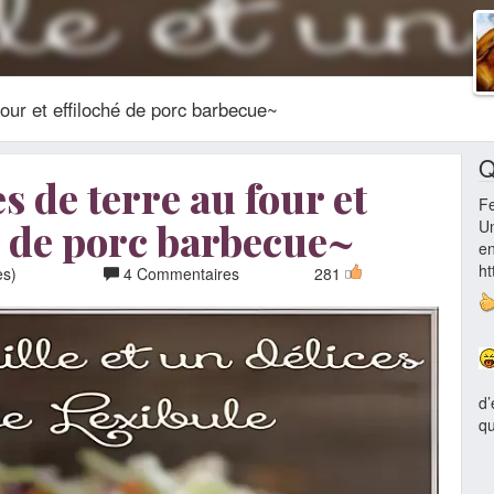
ur et effiloché de porc barbecue~
Q
de terre au four et
F
é de porc barbecue~
Un
en
ht
es)
4 Commentaires
281
d’
qu