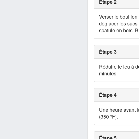
Étape 2
Verser le bouillon
déglacer les sucs 
spatule en bois. B
Étape 3
Réduire le feu à d
minutes.
Étape 4
Une heure avant la
(350 °F).
Étape 5