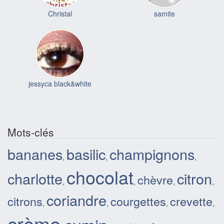
Christal
samite
jessyca black&white
Mots-clés
bananes
basilic
champignons
,
,
,
chocolat
charlotte
citron
chèvre
,
,
,
,
coriandre
citrons
courgettes
crevette
,
,
,
,
crème