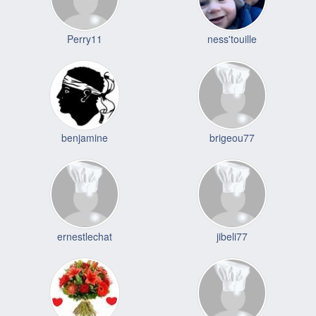
Perry11
ness'touille
benjamine
brigeou77
ernestlechat
jibeli77