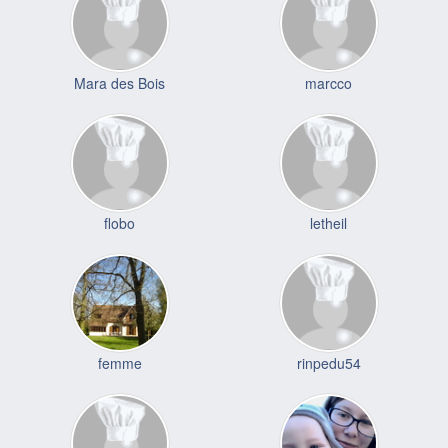
Mara des Bois
marcco
flobo
letheil
femme
rinpedu54