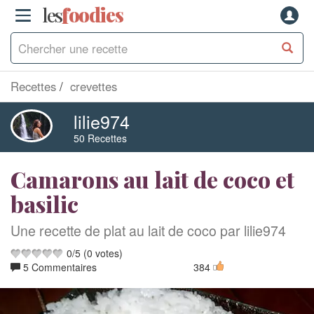
les
f
o
odies
Recettes
crevettes
lilie974
50 Recettes
Camarons au lait de coco et
basilic
Une recette de plat au lait de coco par lilie974
0
/
5
(
0
votes)
5 Commentaires
384