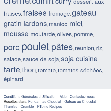
cumin
curry
dessert aux
,
,
,
fraises
gateau
fraises
fromage
,
,
,
,
gratin
lardons
miel
manioc
,
,
,
,
mousse
moutarde
olives
pomme
,
,
,
,
poulet
pâtes
porc
reunion
riz
,
,
,
,
,
soja cuisine
salade
sauce de soja
,
,
,
tarte
thon
tomate
tomates séchées
,
,
,
,
épinard
Conditions Générales d'Utilisation
-
Aide
-
Contactez-nous
Recettes stars:
Fondant au Chocolat
-
Gateau au Chocolat
-
Tiramisu
-
Crumble
-
Filipino Recipes