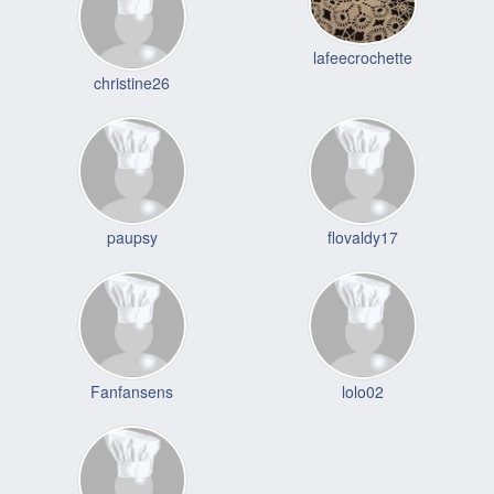
lafeecrochette
christine26
paupsy
flovaldy17
Fanfansens
lolo02