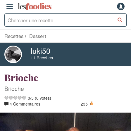
les
f
o
odies
Recettes
Dessert
luki50
11 Recettes
Brioche
Brioche
0
/
5
(
0
votes)
4 Commentaires
235