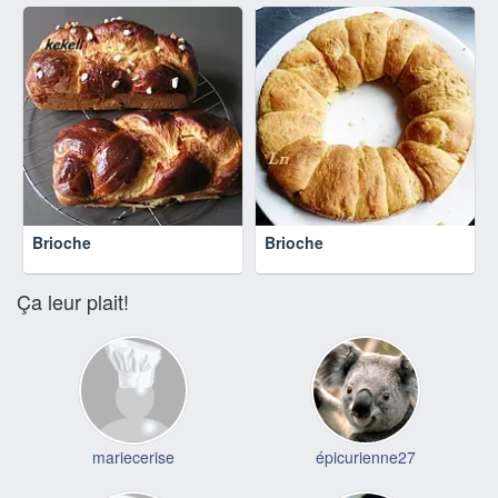
Brioche
Brioche
Ça leur plait!
mariecerise
épicurienne27