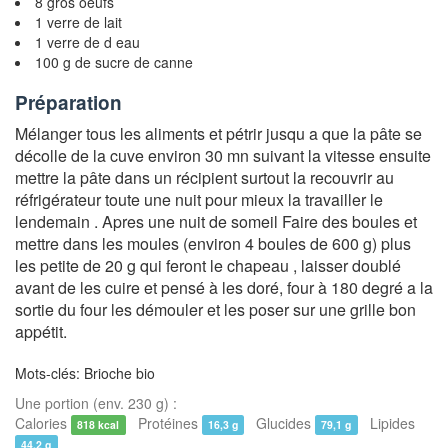
8 gros oeufs
1 verre de lait
1 verre de d eau
100 g de sucre de canne
Préparation
Mélanger tous les aliments et pétrir jusqu a que la pâte se
décolle de la cuve environ 30 mn suivant la vitesse ensuite
mettre la pâte dans un récipient surtout la recouvrir au
réfrigérateur toute une nuit pour mieux la travailler le
lendemain . Apres une nuit de someil Faire des boules et
mettre dans les moules (environ 4 boules de 600 g) plus
les petite de 20 g qui feront le chapeau , laisser doublé
avant de les cuire et pensé à les doré, four à 180 degré a la
sortie du four les démouler et les poser sur une grille bon
appétit.
Mots-clés: Brioche bio
Une portion (env. 230 g) :
Calories
Protéines
Glucides
Lipides
818 kcal
16,3 g
79,1 g
44,2 g