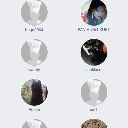
hugo2904
PAN HUNG KUET
twenty
makiace
Peach
cat1