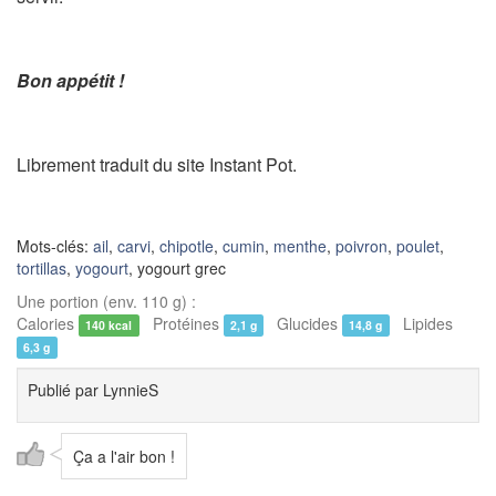
Bon appétit !
Librement traduit du site Instant Pot.
Mots-clés:
ail
,
carvi
,
chipotle
,
cumin
,
menthe
,
poivron
,
poulet
,
tortillas
,
yogourt
, yogourt grec
Une portion (env. 110 g) :
Calories
Protéines
Glucides
Lipides
140 kcal
2,1 g
14,8 g
6,3 g
Publié par
LynnieS
Ça a l'air bon !