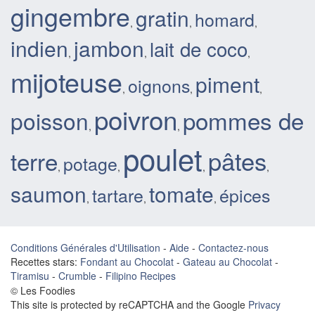
gingembre
gratin
homard
,
,
,
indien
jambon
lait de coco
,
,
,
mijoteuse
piment
oignons
,
,
,
poivron
pommes de
poisson
,
,
poulet
pâtes
terre
potage
,
,
,
,
saumon
tomate
tartare
épices
,
,
,
Conditions Générales d'Utilisation
-
Aide
-
Contactez-nous
Recettes stars:
Fondant au Chocolat
-
Gateau au Chocolat
-
Tiramisu
-
Crumble
-
Filipino Recipes
© Les Foodies
This site is protected by reCAPTCHA and the Google
Privacy