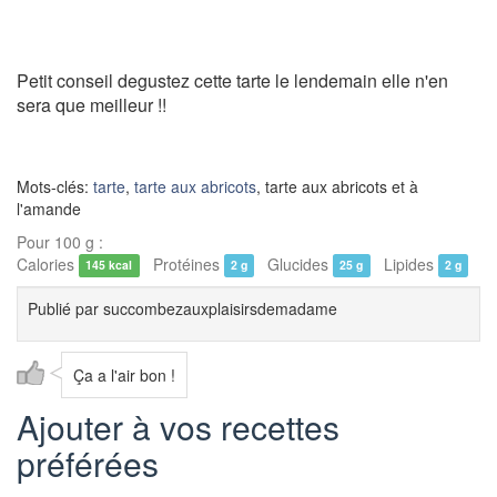
Petit conseil degustez cette tarte le lendemain elle n'en
sera que meilleur !!
Mots-clés:
tarte
,
tarte aux abricots
, tarte aux abricots et à
l'amande
Pour 100 g :
Calories
Protéines
Glucides
Lipides
145 kcal
2 g
25 g
2 g
Publié par
succombezauxplaisirsdemadame
Ça a l'air bon !
Ajouter à vos recettes
préférées