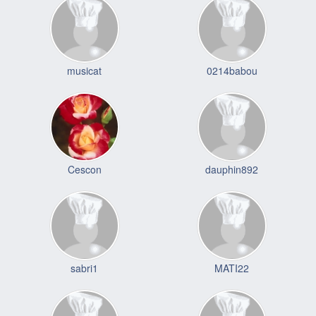
musicat
0214babou
Cescon
dauphin892
sabri1
MATI22