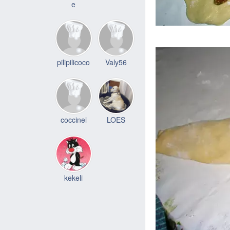
e
pilipilicoco
Valy56
coccinel
LOES
kekeli