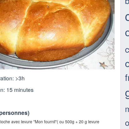
b
f
ation:
>3h
on:
15 minutes
 personnes
)
o
rioche avec levure "Mon fournil"( ou 500g + 20 g levure