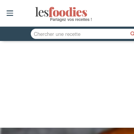
les
f
o
odies
Partagez vos recettes !