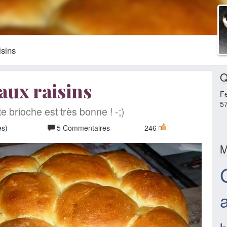
isins
Q
aux raisins
F
5
e brioche est très bonne ! -;)
es)
5 Commentaires
246
M