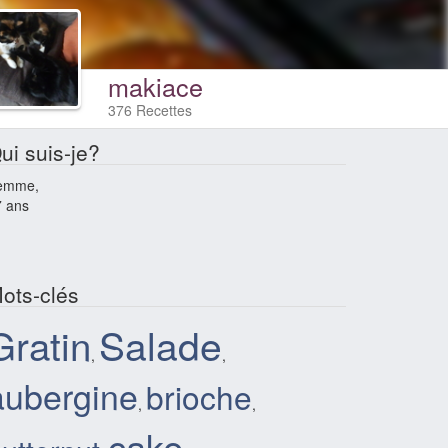
makiace
376 Recettes
ui suis-je?
emme,
7 ans
ots-clés
Salade
Gratin
,
,
aubergine
brioche
,
,
cake