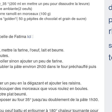
 30_35 °(200 ml en mettre un peu pour dissoudre la levure)
d
re ambiante(2 oeufs)
rre ramolli en morceaux (100 g)
cs "golden"( 50 g pépites de chocolat et grain de sucre)
 celle de Fatima
ici :
mettre la farine, l'oeuf, lait et beurre.
nutes.
oller sinon ajouter un peu de farine.
oubler la pâte environ 2h30 dans le four préchauffé puis
aler un peu en la dégazant et ajouter les raisins.
découper des morceaux que vous roulez en boules.
tre plat beurré.
eposer au four 35° jusqu'au doublement de la pâte 1h30.
ou oeuf battu et enfourner à 180° chaleur tournante pour