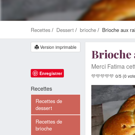
Recettes
Dessert
brioche
Brioche aux ra
Version imprimable
Brioche 
Merci Fatima cett
Enregistrer
0
/
5
(
0
vot
Recettes
Recettes de
dessert
Recettes de
brioche