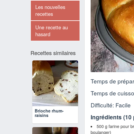
Les nouvelles
recettes
Une recette au
hasard
Recettes similaires
Temps de prépar
Temps de cuiss
Difficulté: Facile
Brioche rhum-
raisins
Ingrédients (
10
500 g farine pour b
boulanger)