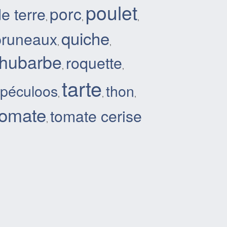
poulet
porc
e terre
,
,
,
quiche
pruneaux
,
,
rhubarbe
roquette
,
,
tarte
spéculoos
thon
,
,
,
tomate
tomate cerise
,