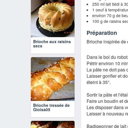
250 ml lait tiédi à
1 oeuf à températu
environ 70 g de beu
100 g de raisins se
Préparation
Brioche inspirée de
Brioche aux raisins
secs
Dans le bol du robot, 
Pétrir environ 10 mi
La pâte ne doit pas c
Laisser gonfler et d
éteint à 35°.
Sortir la pâte et l'ét
Faire un boudin et 
Brioche tressée de
Les disposer dans vo
Gioisa05
Laisser à nouveau r
Badigeonner de lait 