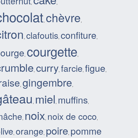
utternut
,
,
chocolat
chèvre
,
,
citron
confiture
clafoutis
,
,
,
courgette
courge
,
,
crumble
curry
figue
farcie
,
,
,
,
gingembre
raise
,
,
gâteau
miel
muffins
,
,
,
noix
mâche
noix de coco
,
,
,
poire
pomme
live
orange
,
,
,