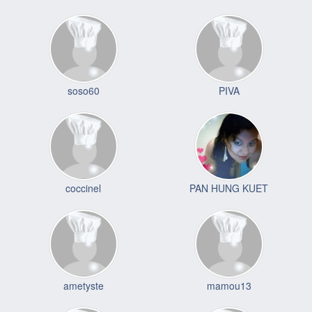
soso60
PIVA
coccinel
PAN HUNG KUET
ametyste
mamou13