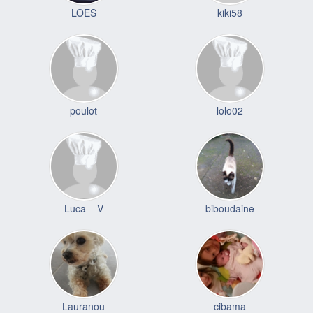
LOES
kiki58
poulot
lolo02
Luca__V
biboudaine
Lauranou
cibama