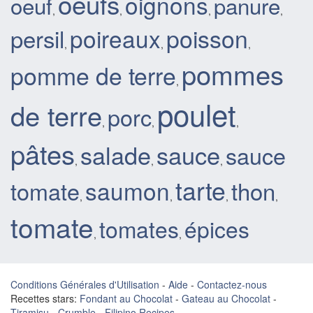
oeufs
oignons
oeuf
panure
,
,
,
,
poisson
persil
poireaux
,
,
,
pommes
pomme de terre
,
poulet
de terre
porc
,
,
,
pâtes
sauce
salade
sauce
,
,
,
tarte
saumon
thon
tomate
,
,
,
,
tomate
tomates
épices
,
,
Conditions Générales d'Utilisation
-
Aide
-
Contactez-nous
Recettes stars:
Fondant au Chocolat
-
Gateau au Chocolat
-
Tiramisu
-
Crumble
-
Filipino Recipes