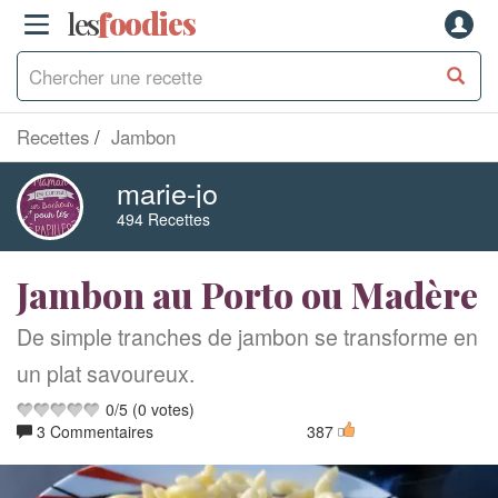
les
f
o
odies
Recettes
Jambon
marie-jo
494 Recettes
Jambon au Porto ou Madère
De simple tranches de jambon se transforme en
un plat savoureux.
0
/
5
(
0
votes)
3 Commentaires
387