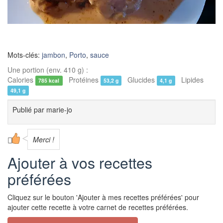
Mots-clés:
jambon
,
Porto
,
sauce
Une portion (env. 410 g) :
Calories
Protéines
Glucides
Lipides
785 kcal
53,2 g
4,1 g
49,1 g
Publié par
marie-jo
Merci !
Ajouter à vos recettes
préférées
Cliquez sur le bouton 'Ajouter à mes recettes préférées' pour
ajouter cette recette à votre carnet de recettes préférées.