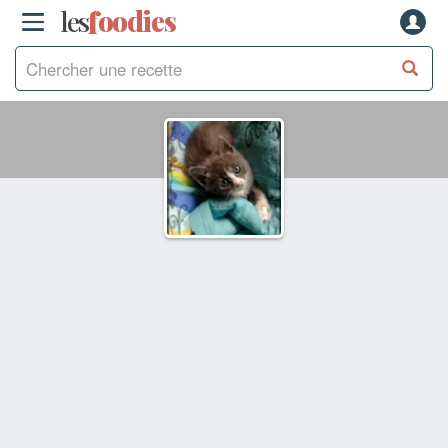
les
f
o
odies