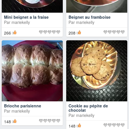
Mini beignet a la fraise
Beignet au framboise
Par
mariekelly
Par
mariekelly
266
208
Brioche parisienne
Cookie au pépite de
chocolat
Par
mariekelly
Par
mariekelly
148
148