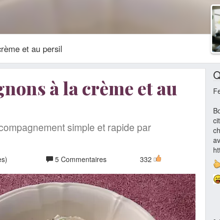
rème et au persil
Q
ons à la crème et au
F
Bo
ci
ccompagnement simple et rapide par
ch
av
ht
es)
5 Commentaires
332