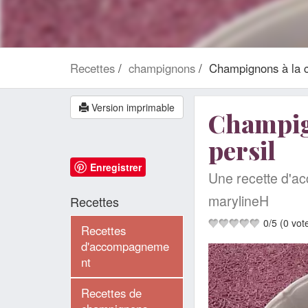
Recettes
champignons
Champignons à la c
Version imprimable
Champign
persil
Enregistrer
Une recette d'a
marylineH
Recettes
0
/
5
(
0
vot
Recettes
d'accompagneme
nt
Recettes de