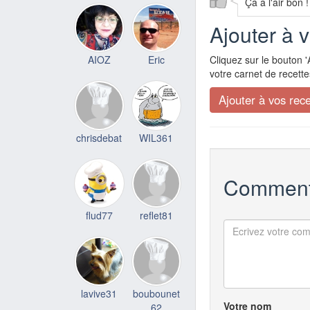
Ça a l'air bon !
Ajouter à 
AIOZ
Eric
Cliquez sur le bouton '
votre carnet de recette
chrisdebat
WIL361
Comment
flud77
reflet81
lavive31
boubounet
Votre nom
62