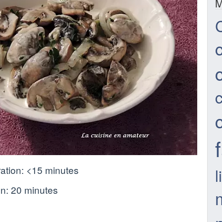
M
c
ation:
<15 minutes
l
on:
20 minutes