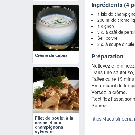
Ingrédients (
4 
1 kilo de champign
200 ml de crème li
1 oignon
3 c. à café de persil
Sel, poivre
2 c. à soupe d'huile
Crème de cèpes
Préparation
Nettoyez et émincez
Dans une sauteuse, m
Faites cuire 15 min
En remuant de temp
Versez la crème.
Rectifiez l'assaison
Servez.
Filet de poulet à la
https://lacuisineenam
crème et aux
champignons
sylvestre