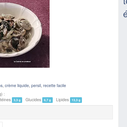
ns
,
crème liquide
,
persil
,
recette facile
) :
éines
Glucides
Lipides
3,3 g
6,7 g
13,3 g