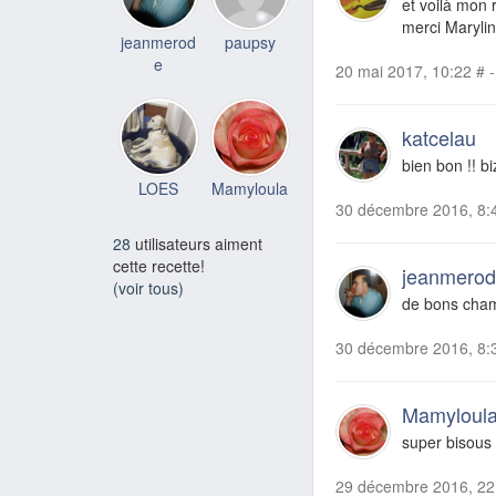
et voilà mon 
merci Maryli
jeanmerod
paupsy
e
20 mai 2017, 10:22
#
-
katcelau
bien bon !! bi
LOES
Mamyloula
30 décembre 2016, 8:
28
utilisateurs aiment
cette recette!
jeanmero
(voir tous)
de bons cha
30 décembre 2016, 8:
Mamyloul
super bisous
29 décembre 2016, 22