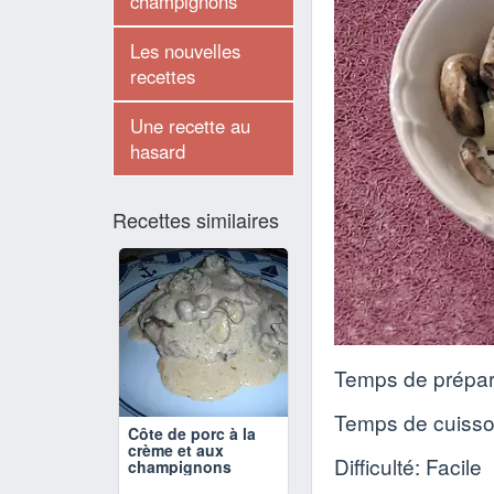
champignons
Les nouvelles
recettes
Une recette au
hasard
Recettes similaires
Temps de prépar
Temps de cuiss
Côte de porc à la
crème et aux
Difficulté: Facile
champignons