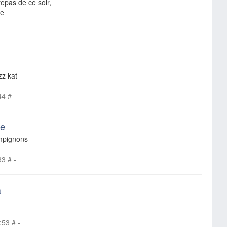
repas de ce soir,
ne
zz kat
44
#
-
de
mpignons
33
#
-
a
:53
#
-