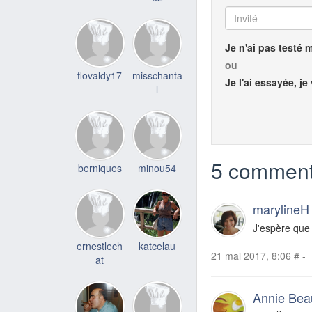
Je n'ai pas testé 
ou
flovaldy17
misschanta
Je l'ai essayée, je
l
5 comment
berniques
minou54
marylineH
J'espère que
ernestlech
katcelau
21 mai 2017, 8:06
#
-
at
Annie Bea