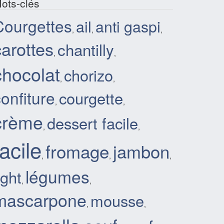
ots-clés
Courgettes
ail
anti gaspi
,
,
,
carottes
chantilly
,
,
chocolat
chorizo
,
,
onfiture
courgette
,
,
crème
dessert facile
,
,
facile
fromage
jambon
,
,
,
légumes
ight
,
,
mascarpone
mousse
,
,