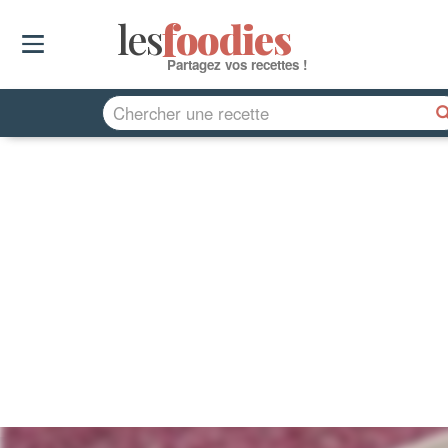
les
f
o
odies
Partagez vos recettes !