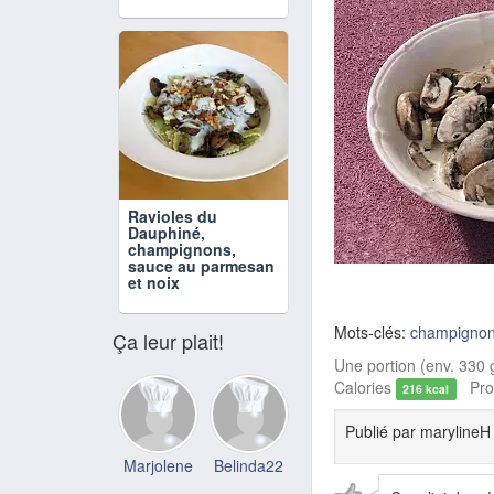
Ravioles du
Dauphiné,
champignons,
sauce au parmesan
et noix
Mots-clés:
champigno
Ça leur plait!
Une portion (env. 330 g
Calories
Prot
216 kcal
Publié par
marylineH
Marjolene
Belinda22