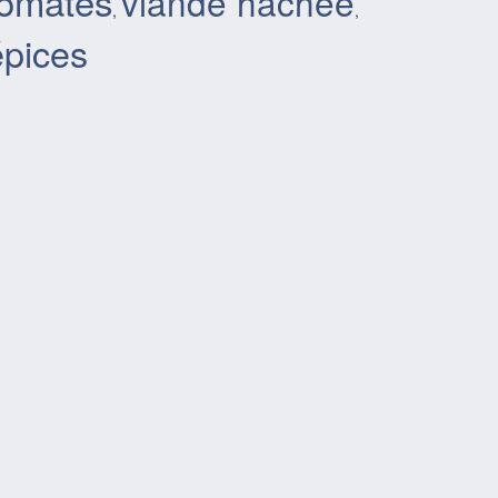
tomates
viande hachée
,
,
épices