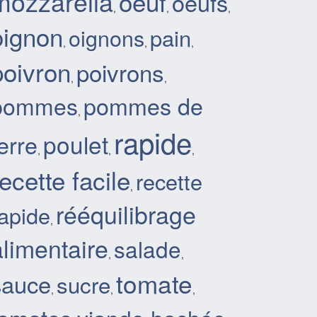
mozzarella
oeuf
oeufs
,
,
,
oignon
pain
oignons
,
,
,
poivron
poivrons
,
,
pommes
pommes de
,
rapide
poulet
erre
,
,
,
recette facile
recette
,
rééquilibrage
rapide
,
alimentaire
salade
,
,
tomate
sauce
sucre
,
,
,