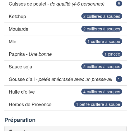
Cuisses de poulet -
de qualité (4-6 personnes)
8
Ketchup
2
cuillères à soupes
Moutarde
2
cuillères à soupes
Miel
1
cuillère à soupe
Paprika -
Une bonne
1
pincée
Sauce soja
5
cuillères à soupes
Gousse d’ail -
pelée et écrasée avec un presse-ail
1
Huile d’olive
4
cuillères à soupes
Herbes de Provence
1
petite cuillère à soupe
Préparation