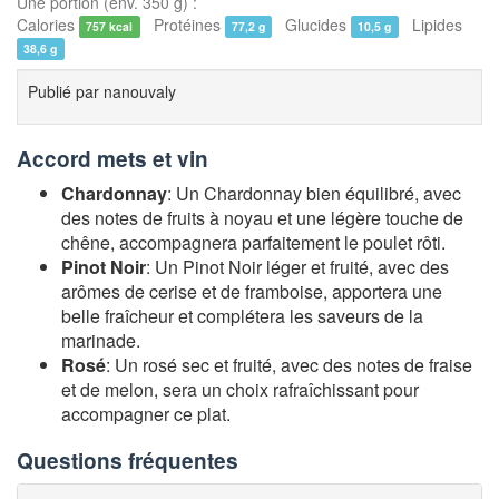
Une portion (env. 350 g) :
Calories
Protéines
Glucides
Lipides
757 kcal
77,2 g
10,5 g
38,6 g
Publié par
nanouvaly
Accord mets et vin
Chardonnay
: Un Chardonnay bien équilibré, avec
des notes de fruits à noyau et une légère touche de
chêne, accompagnera parfaitement le poulet rôti.
Pinot Noir
: Un Pinot Noir léger et fruité, avec des
arômes de cerise et de framboise, apportera une
belle fraîcheur et complétera les saveurs de la
marinade.
Rosé
: Un rosé sec et fruité, avec des notes de fraise
et de melon, sera un choix rafraîchissant pour
accompagner ce plat.
Questions fréquentes