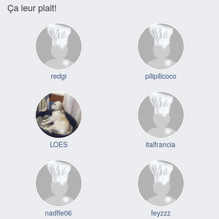
Ça leur plait!
redgi
pilipilicoco
LOES
italfrancia
nadfle06
feyzzz