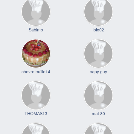
Sabimo
lolo02
chevrefeuille14
papy guy
THOMAS13
mat 80