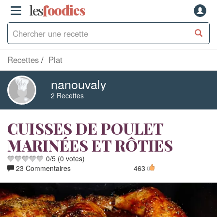
les
f
o
odies
Recettes
Plat
nanouvaly
2 Recettes
CUISSES DE POULET
MARINÉES ET RÔTIES
0
/
5
(
0
votes)
23 Commentaires
463