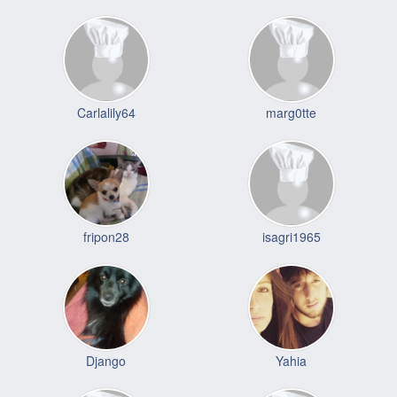
Carlalily64
marg0tte
fripon28
isagri1965
Django
Yahia