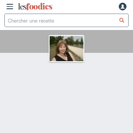
les
f
o
odies