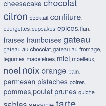
chocolat
cheesecake
,
,
citron
confiture
cocktail
,
,
,
epices
courgettes
cupcakes
flan
,
,
,
,
gateau
fraises
framboises
,
,
,
gateau au chocolat
gateau au fromage
,
,
miel
legumes
madeleines
moelleux
,
,
,
,
noix
noel
orange
pain
,
,
,
,
parmesan
pistaches
poires
,
,
,
pommes
poulet
prunes
quiche
,
,
,
,
tarte
sables
sesame