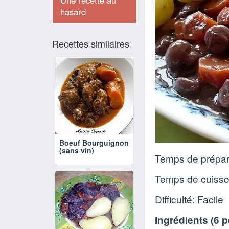
Une recette au
hasard
Recettes similaires
Boeuf Bourguignon
(sans vin)
Temps de prépar
Temps de cuiss
Difficulté: Facile
Ingrédients (
6 