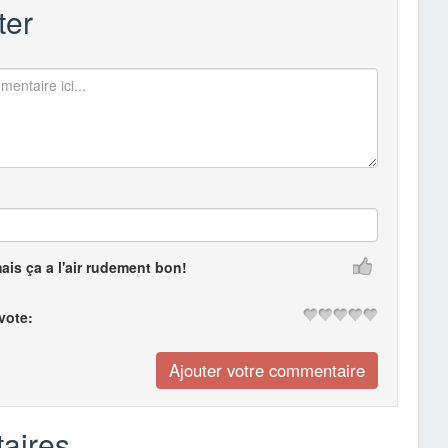
er
mais ça a l'air rudement bon!
 vote:
aires