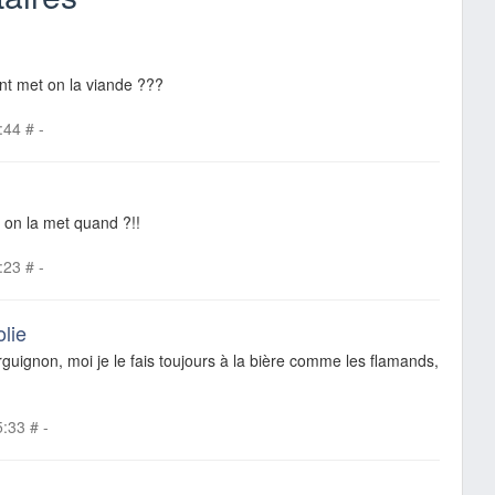
t met on la viande ???
:44
#
-
? on la met quand ?!!
:23
#
-
olie
uignon, moi je le fais toujours à la bière comme les flamands,
5:33
#
-