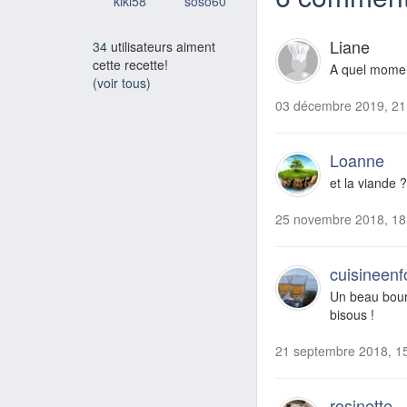
kiki58
soso60
Liane
34
utilisateurs aiment
cette recette!
A quel momen
(voir tous)
03 décembre 2019, 21
Loanne
et la viande 
25 novembre 2018, 18
cuisineenf
Un beau bourg
bisous !
21 septembre 2018, 1
rosinette