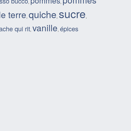
pommes
sso bucco
,
,
sucre
quiche
e terre
,
,
,
vanille
ache qui rit
épices
,
,