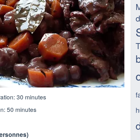
d
f
ation:
30 minutes
h
on:
50 minutes
personnes
)