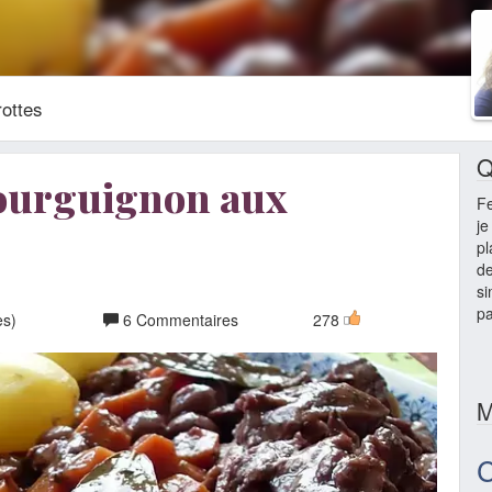
ottes
Q
ourguignon aux
F
je
pl
de
si
pa
es)
6 Commentaires
278
M