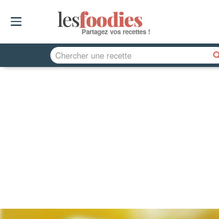
les
f
o
odies
Partagez vos recettes !