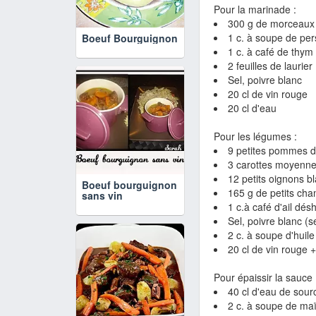
Pour la marinade :
300 g de morceaux
1 c. à soupe de per
Boeuf Bourguignon
1 c. à café de thym
2 feuilles de laurier
Sel, poivre blanc
20 cl de vin rouge
20 cl d'eau
Pour les légumes :
9 petites pommes d
3 carottes moyenn
12 petits oignons bl
Boeuf bourguignon
165 g de petits cha
sans vin
1 c.à café d'ail dés
Sel, poivre blanc (s
2 c. à soupe d'huile
20 cl de vin rouge 
Pour épaissir la sauce 
40 cl d'eau de sour
2 c. à soupe de ma