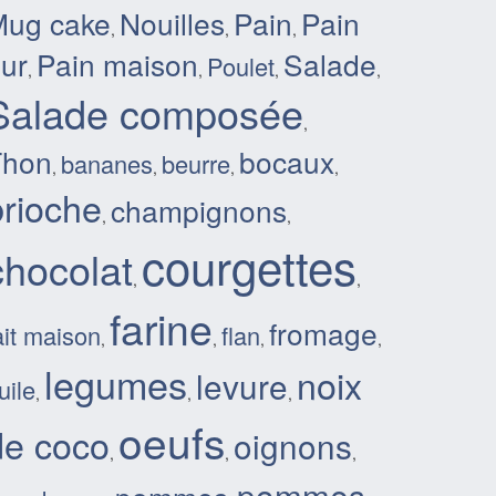
Mug cake
Nouilles
Pain
Pain
,
,
,
ur
Pain maison
Salade
Poulet
,
,
,
,
Salade composée
,
Thon
bocaux
bananes
beurre
,
,
,
,
brioche
champignons
,
,
courgettes
chocolat
,
,
farine
fromage
ait maison
flan
,
,
,
,
legumes
noix
levure
uile
,
,
,
oeufs
de coco
oignons
,
,
,
pommes