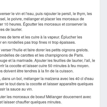
erser le vin et l'eau, puis rajouter le persil, le thym, les
le sel, le poivre, mélanger et placer les morceaux de
er 10 heures. Égoutter les morceaux et conserver la
les de laurier.
es de terre et les cuire à la vapeur. Éplucher les
r en rondelles pas trop fines ni trop épaisses.
verser l'huile et faire dorer les petits oignons grelots.
 rondelles de carottes et les champignons de Paris.
uge et la marinade. Ajouter les feuilles de laurier, l'ail, le
vrir la cocotte et laisser cuire 50 minutes à feu moyen.
es doivent être tendres à la fin de la cuisson.
, dans un bol, mélanger la maïzena avec les 40 cl d'eau
er le tout dans la cocotte et laisser apparaître quelques
ssir la sauce au vin.
jouter les morceaux de boeuf Mélanger doucement avec
 et laisser chauffer quelques minutes.