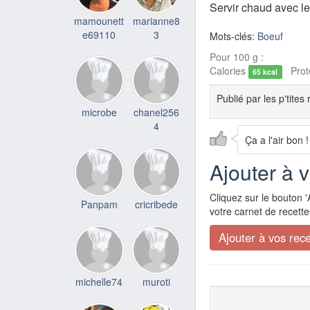
Servir chaud avec l
mamounett
marianne8
e69110
3
Mots-clés:
Boeuf
Pour 100 g :
Calories
Prot
65 kcal
Publié par
les p'tites 
microbe
chanel256
4
Ça a l'air bon !
Ajouter à 
Cliquez sur le bouton '
Panpam
cricribede
votre carnet de recette
michelle74
muroti