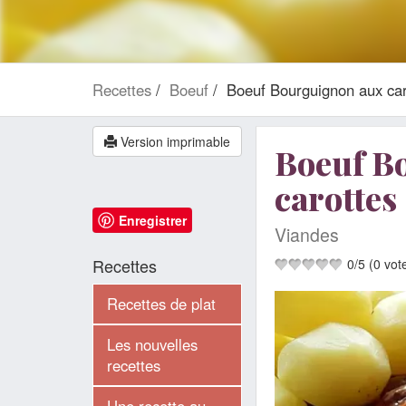
Recettes
Boeuf
Boeuf Bourguignon aux car
Version imprimable
Boeuf B
carottes
Enregistrer
Viandes
Recettes
0
/
5
(
0
vot
Recettes de plat
Les nouvelles
recettes