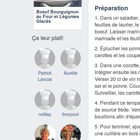
Préparation
Boeuf Bourguignon
au Four et Légumes
1. Dans un saladier, v
Glacés
feuilles de laurier, 
boeuf. Laisser marin
Ça leur plait!
marinade et les feuil
2. Éplucher les pomm
carottes et les coupe
3. Dans une cocotte, 
Intégrer ensuite les
Patrick
Aurélie
Verser 20 cl de vin ro
Lancial
sel et le poivre. Cou
Surveiller, les carott
4. Pendant ce temps
de source tiède. Vers
nelliep
liverpool
bouillons afin d'épai
5. Pour terminer, a
une cuillère en bois