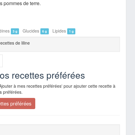
es pommes de terre.
éines
Glucides
Lipides
3 g
6 g
1 g
recettes de liline
vos recettes préférées
Ajouter à mes recettes préférées' pour ajouter cette recette à
s préférées.