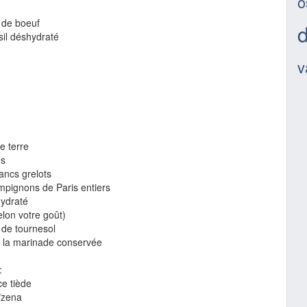
o
 de boeuf
d
sil déshydraté
v
e terre
es
ancs grelots
mpignons de Paris entiers
hydraté
elon votre goût)
 de tournesol
+ la marinade conservée
:
ce tiède
ïzena