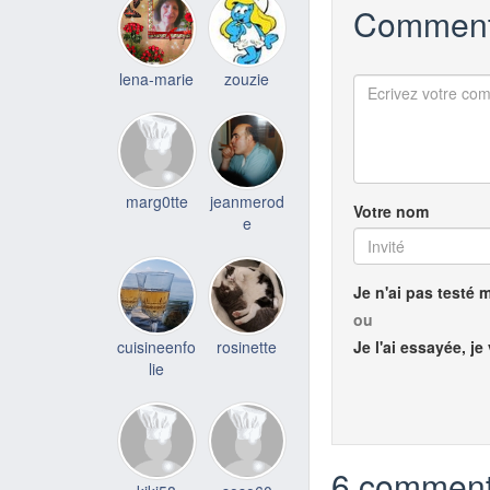
Comment
lena-marie
zouzie
marg0tte
jeanmerod
Votre nom
e
Je n'ai pas testé 
ou
cuisineenfo
rosinette
Je l'ai essayée, je
lie
6 comment