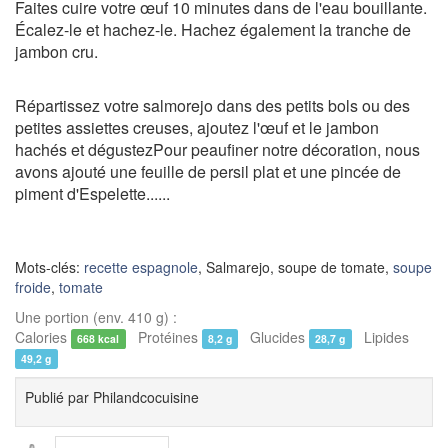
Faites cuire votre œuf 10 minutes dans de l'eau bouillante.
Écalez-le et hachez-le. Hachez également la tranche de
jambon cru.
Répartissez votre salmorejo dans des petits bols ou des
petites assiettes creuses, ajoutez l'œuf et le jambon
hachés et dégustezPour peaufiner notre décoration, nous
avons ajouté une feuille de persil plat et une pincée de
piment d'Espelette......
Mots-clés:
recette espagnole
, Salmarejo, soupe de tomate,
soupe
froide
,
tomate
Une portion (env. 410 g) :
Calories
Protéines
Glucides
Lipides
668 kcal
8,2 g
28,7 g
49,2 g
Publié par
Philandcocuisine