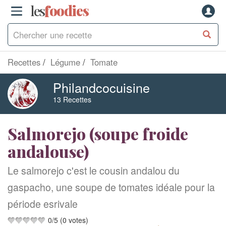
les
f
o
odies
Recettes
Légume
Tomate
Philandcocuisine
13 Recettes
Salmorejo (soupe froide
andalouse)
Le salmorejo c'est le cousin andalou du
gaspacho, une soupe de tomates idéale pour la
période esrivale
0
/
5
(
0
votes)