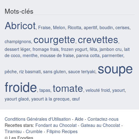
Mots-clés
Abricot
,
Fraise
,
Melon
,
Ricotta
,
aperitif
,
boudin
,
cerises
,
courgette
crevettes
champignons
,
,
,
dessert léger
,
fromage frais
,
frozen yogurt
,
fêta
,
jambon cru
,
lait
de coco
,
menthe
,
mousse de fraise
,
panna cotta
,
parmentier
,
soupe
pêche
,
riz basmati
,
sans gluten
,
sauce teriyaki
,
froide
tomate
,
tapas
,
,
velouté froid
,
yaourt
,
yaourt glacé
,
yaourt à la grecque
,
œuf
Conditions Générales d'Utilisation
-
Aide
-
Contactez-nous
Recettes stars:
Fondant au Chocolat
-
Gateau au Chocolat
-
Tiramisu
-
Crumble
-
Filipino Recipes
© Les Foodies