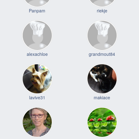
Panpam
riekje
alexachloe
grandmout84
lavive31
makiace