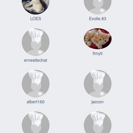
LOES
Evolie.83
fimyti
ernestlechat
albert160
jaccon