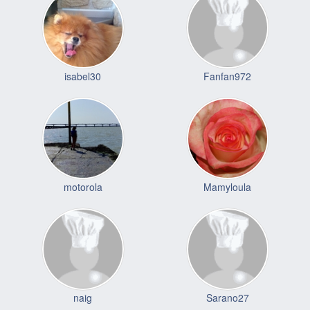
isabel30
Fanfan972
motorola
Mamyloula
naig
Sarano27