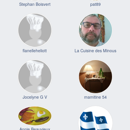
Stephan Boisvert
pat89
flanelleheliott
La Cuisine des Minous
Jocelyne G V
mamitine 54
Annie Beauvieux