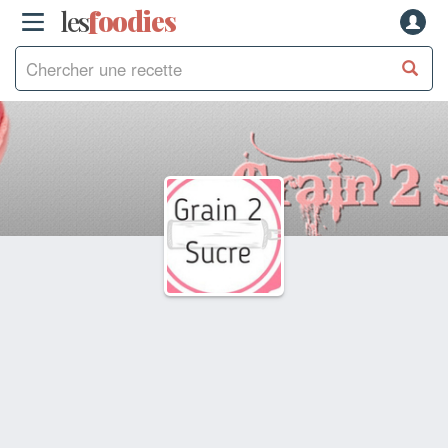
les
f
o
odies