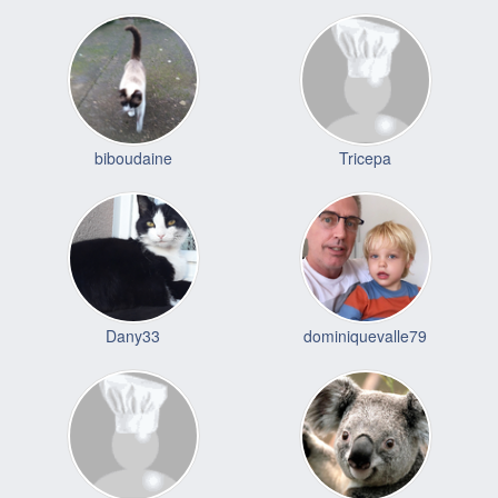
biboudaine
Tricepa
Dany33
dominiquevalle79