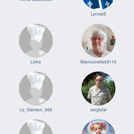
LynnieS
Linho
Mamounette69110
Le_Gameur_666
sergiofal