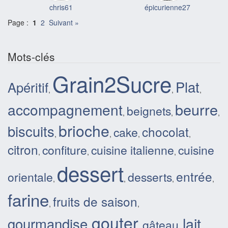
chris61
épicurienne27
Page :
1
2
Suivant »
Mots-clés
Grain2Sucre
Plat
Apéritif
,
,
,
beurre
accompagnement
beignets
,
,
,
brioche
biscuits
chocolat
cake
,
,
,
,
citron
confiture
cuisine italienne
cuisine
,
,
,
dessert
entrée
orientale
desserts
,
,
,
,
farine
fruits de saison
,
,
gouter
lait
gourmandise
gâteau
,
,
,
,