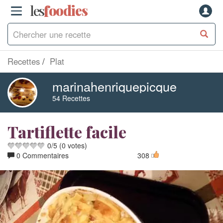
les
f
o
odies
Recettes
Plat
marinahenriquepicque
54 Recettes
Tartiflette facile
0
/
5
(
0
votes)
0 Commentaires
308