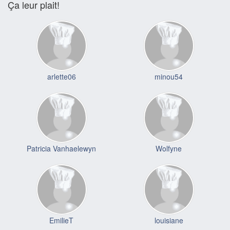
Ça leur plait!
arlette06
minou54
Patricia Vanhaelewyn
Wolfyne
EmilieT
louisiane