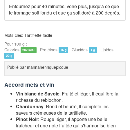
Enfournez pour 40 minutes, voire plus, jusqu'à ce que
le fromage soit fondu et que ça soit doré à 200 degrés.
Mots-clés: Tartiflette facile
Pour 100 g :
Calories
Protéines
Glucides
Lipides
282 kcal
16 g
1 g
22 g
Publié par
marinahenriquepicque
Accord mets et vin
Vin blanc de Savoie
: Fruité et léger, il équilibre la
richesse du reblochon.
Chardonnay
: Rond et beurré, il complète les
saveurs crémeuses de la tartiflette.
Pinot Noir
: Rouge léger, il apporte une belle
fraîcheur et une note fruitée qui s'harmonise bien