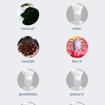
manou47
cahier
irene320
lilou14
ginette60leo
jessica14