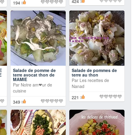
424
194
E
Salade de pomme de
Salade de pommes de
E
terre avocat thon de
terre au thon
MAMIE
Par
Les recettes de
u
Par
Notre am❤ur de
Nanad
cuisine
221
349