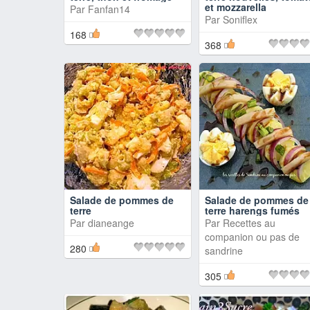
et mozzarella
Par
Fanfan14
Par
Soniflex
168
368
Salade de pommes de
Salade de pommes de
terre
terre harengs fumés
Par
dianeange
Par
Recettes au
companion ou pas de
280
sandrine
305