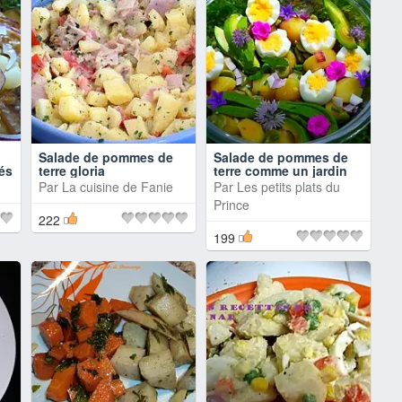
Salade de pommes de
Salade de pommes de
és
terre gloria
terre comme un jardin
Par
La cuisine de Fanie
Par
Les petits plats du
Prince
222
199