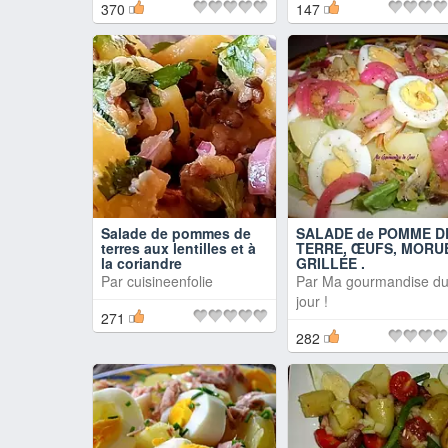
370
147
Salade de pommes de
SALADE de POMME D
terres aux lentilles et à
TERRE, ŒUFS, MORU
la coriandre
GRILLÉE .
Par
cuisineenfolie
Par
Ma gourmandise d
jour !
271
282