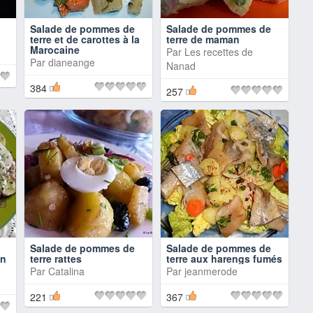
Salade de pommes de
Salade de pommes de
terre et de carottes à la
terre de maman
Marocaine
Par
Les recettes de
Par
dianeange
Nanad
384
257
Salade de pommes de
Salade de pommes de
en
terre rattes
terre aux harengs fumés
Par
Catalina
Par
jeanmerode
221
367