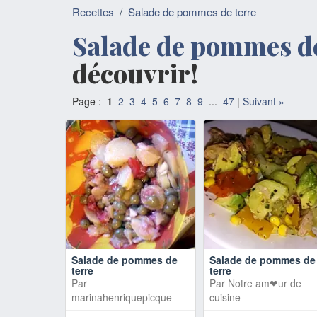
Recettes
/
Salade de pommes de terre
Salade de pommes de
découvrir!
Page :
1
2
3
4
5
6
7
8
9
...
47
|
Suivant »
Salade de pommes de
Salade de pommes de
terre
terre
Par
Par
Notre am❤ur de
marinahenriquepicque
cuisine