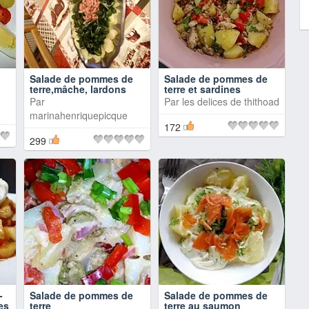
Salade de pommes de
Salade de pommes de
terre,mâche, lardons
terre et sardines
Par
Par
les delices de thithoad
marinahenriquepicque
172
299
-
Salade de pommes de
Salade de pommes de
es
terre
terre au saumon