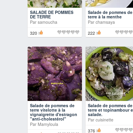
SALADE DE POMMES
Salade de pommes de
DE TERRE
terre à la menthe
Par
samoucha
Par
chamsaya
320
222
Salade de pommes de
Salade de pommes de
terre vitelotte à la
terre et topinambour 
vignaigrette d'estragon
salade.
"anti-cholestérol"
Par
cuisinette
Par
Mamyloula
376