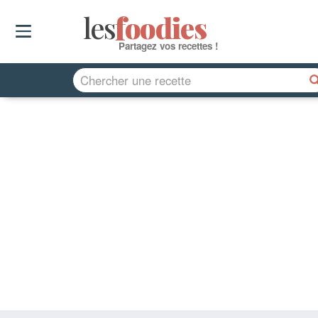
les
f
o
odies
Partagez vos recettes !