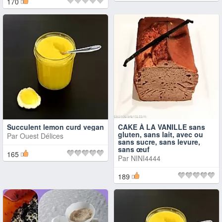
170
Succulent lemon curd vegan
CAKE À LA VANILLE sans
gluten, sans lait, avec ou
Par
Ouest Délices
sans sucre, sans levure,
sans œuf
165
Par
NINI4444
189