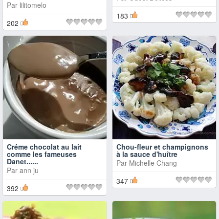
Par
lilitomelo
183
202
Créme chocolat au lait
Chou-fleur et champignons
comme les fameuses
à la sauce d'huître
Danet......
Par
Michelle Chang
Par
ann ju
347
392