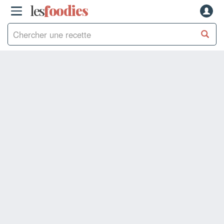
les
f
o
odies