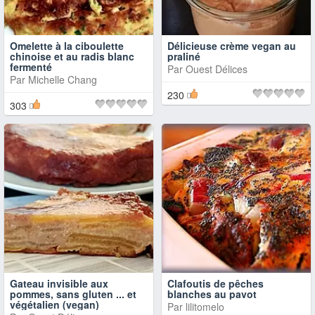
Omelette à la ciboulette
Délicieuse crème vegan au
chinoise et au radis blanc
praliné
fermenté
Par
Ouest Délices
Par
Michelle Chang
230
303
Gateau invisible aux
Clafoutis de pêches
pommes, sans gluten ... et
blanches au pavot
végétalien (vegan)
Par
lilitomelo