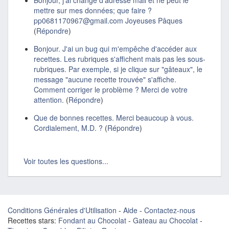
Bonjour, j'ai changé d'adresse mail et ne peut le
mettre sur mes données; que faire ?
pp0681170967@gmail.com Joyeuses Pâques
(
Répondre
)
Bonjour. J'ai un bug qui m'empêche d'accéder aux
recettes. Les rubriques s'affichent mais pas les sous-
rubriques. Par exemple, si je clique sur "gâteaux", le
message "aucune recette trouvée" s'affiche.
Comment corriger le problème ? Merci de votre
attention.
(
Répondre
)
Que de bonnes recettes. Merci beaucoup à vous.
Cordialement, M.D. ?
(
Répondre
)
Voir toutes les questions...
Conditions Générales d'Utilisation
-
Aide
-
Contactez-nous
Recettes stars:
Fondant au Chocolat
-
Gateau au Chocolat
-